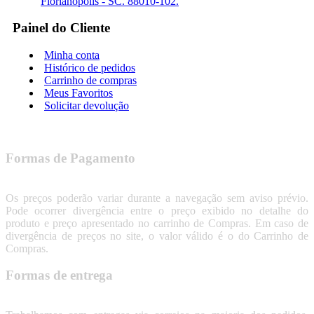
Florianópolis - SC. 88010-102.
Painel do Cliente
Minha conta
Histórico de pedidos
Carrinho de compras
Meus Favoritos
Solicitar devolução
Formas de Pagamento
Os preços poderão variar durante a navegação sem aviso prévio.
Pode ocorrer divergência entre o preço exibido no detalhe do
produto e preço apresentado no carrinho de Compras. Em caso de
divergência de preços no site, o valor válido é o do Carrinho de
Compras.
Formas de entrega