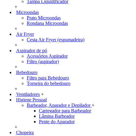
Tampa Liquidificador
+
Microondas
Prato Microondas
Rondana Microondas
+
Air Fryer
Cesta Air Fryer (espumadeira)
+
Aspirador de pó
Acessórios Aspirador
Filtro (aspirador)
+
Bebedouro
Filtro para Bebedouro
Torneira do bebedouro
+
Ventiladores
+
Higiene Pessoal
Barbeador, Aparador e Depilador
+
Carregador para Barbeador
Lâmina Barbeador
Pente do Aparador
+
Chopeira