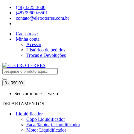
(48) 3225-3600
(48) 99609-6501
contato@eletroterres.com.br
Cadastre-se
Minha conta
Acessar
Histórico de pedidos
Trocas e Devoluções
0 - R$0,00
Seu carrinho está vazio!
DEPARTAMENTOS
Liquidificador
Copo Liquidificador
Faca (lâmina) Liquidificador
Motor Liquidificador