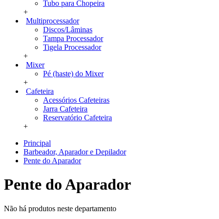
Tubo para Chopeira
+
Multiprocessador
Discos/Lâminas
Tampa Processador
Tigela Processador
+
Mixer
Pé (haste) do Mixer
+
Cafeteira
Acessórios Cafeteiras
Jarra Cafeteira
Reservatório Cafeteira
+
Principal
Barbeador, Aparador e Depilador
Pente do Aparador
Pente do Aparador
Não há produtos neste departamento