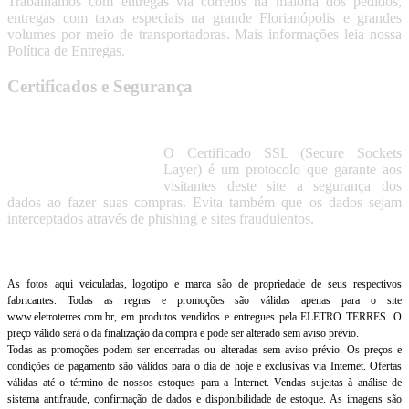
Trabalhamos com entregas via correios na maioria dos pedidos,
entregas com taxas especiais na grande Florianópolis e grandes
volumes por meio de transportadoras. Mais informações leia nossa
Política de Entregas.
Certificados e Segurança
O Certificado SSL (Secure Sockets
Layer) é um protocolo que garante aos
visitantes deste site a segurança dos
dados ao fazer suas compras. Evita também que os dados sejam
interceptados através de phishing e sites fraudulentos.
As fotos aqui veiculadas, logotipo e marca são de propriedade de seus respectivos
fabricantes. Todas as regras e promoções são válidas apenas para o site
www.eletroterres.com.br, em produtos vendidos e entregues pela ELETRO TERRES. O
preço válido será o da finalização da compra e pode ser alterado sem aviso prévio.
Todas as promoções podem ser encerradas ou alteradas sem aviso prévio. Os preços e
condições de pagamento são válidos para o dia de hoje e exclusivas via Internet. Ofertas
válidas até o término de nossos estoques para a Internet. Vendas sujeitas à análise de
sistema antifraude, confirmação de dados e disponibilidade de estoque. As imagens são