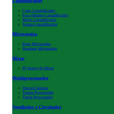
Liquidificador
Copo Liquidificador
Faca (lâmina) Liquidificador
Motor Liquidificador
Tampa Liquidificador
Microondas
Prato Microondas
Rondana Microondas
Mixer
Pé (haste) do Mixer
Multiprocessador
Discos/Lâminas
Tampa Processador
Tigela Processador
Ventilador e Circulador