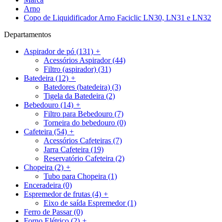
Arno
Copo de Liquidificador Arno Faciclic LN30, LN31 e LN32
Departamentos
Aspirador de pó
(131)
+
Acessórios Aspirador
(44)
Filtro (aspirador)
(31)
Batedeira
(12)
+
Batedores (batedeira)
(3)
Tigela da Batedeira
(2)
Bebedouro
(14)
+
Filtro para Bebedouro
(7)
Torneira do bebedouro
(0)
Cafeteira
(54)
+
Acessórios Cafeteiras
(7)
Jarra Cafeteira
(19)
Reservatório Cafeteira
(2)
Chopeira
(2)
+
Tubo para Chopeira
(1)
Enceradeira
(0)
Espremedor de frutas
(4)
+
Eixo de saída Espremedor
(1)
Ferro de Passar
(0)
Forno Elétrico
(2)
+