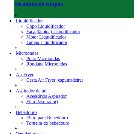
Secadora de roupas
+
Liquidificador
Copo Liquidificador
Faca (lâmina) Liquidificador
Motor Liquidificador
Tampa Liquidificador
+
Microondas
Prato Microondas
Rondana Microondas
+
Air Fryer
Cesta Air Fryer (espumadeira)
+
Aspirador de pó
Acessórios Aspirador
Filtro (aspirador)
+
Bebedouro
Filtro para Bebedouro
Torneira do bebedouro
+
Ventiladores
+