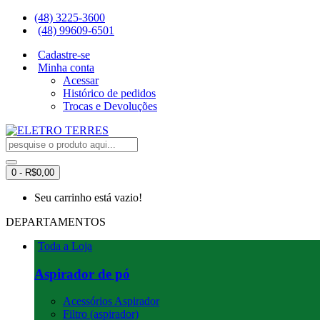
(48) 3225-3600
(48) 99609-6501
Cadastre-se
Minha conta
Acessar
Histórico de pedidos
Trocas e Devoluções
0 - R$0,00
Seu carrinho está vazio!
DEPARTAMENTOS
Toda a Loja
Aspirador de pó
Acessórios Aspirador
Filtro (aspirador)