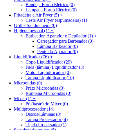
Bandeja Forno Elétrico
(0)
Lâmpada Forno Elétrico
(0)
Fritadeira e Air Fryer
(5)
+
Cesta Air Fryer (espumadeira)
(1)
Grill e Sanduicheira
(0)
Higiene pessoal
(1)
+
Barbeador, Aparador e Depilador
(1)
+
Carregador para Barbeador
(0)
Lâmina Barbeador
(0)
Pente do Aparador
(0)
Liquidificador
(76)
+
Copo Liquidificador
(29)
Faca (lâmina) Liquidificador
(8)
Motor Liquidificador
(0)
Tampa Liquidificador
(10)
Microondas
(0)
+
Prato Microondas
(0)
Rondana Microondas
(0)
Mixer
(1)
+
Pé (haste) do Mixer
(0)
Multiprocessador
(14)
+
Discos/Lâminas
(0)
Tampa Processador
(4)
Tigela Processador
(1)
Secadora de roupas
(5)