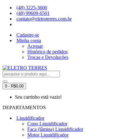
(48) 3225-3600
(48) 99609-6501
contato@eletroterres.com.br
Cadastre-se
Minha conta
Acessar
Histórico de pedidos
Trocas e Devoluções
0 - R$0,00
Seu carrinho está vazio!
DEPARTAMENTOS
Liquidificador
Copo Liquidificador
Faca (lâmina) Liquidificador
Motor Liquidificador