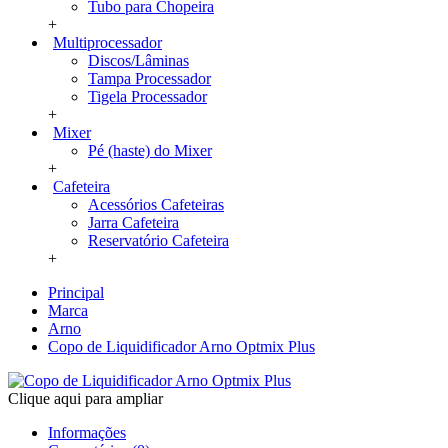
Tubo para Chopeira
+
Multiprocessador
Discos/Lâminas
Tampa Processador
Tigela Processador
+
Mixer
Pé (haste) do Mixer
+
Cafeteira
Acessórios Cafeteiras
Jarra Cafeteira
Reservatório Cafeteira
+
Principal
Marca
Arno
Copo de Liquidificador Arno Optmix Plus
Clique aqui para ampliar
Informações