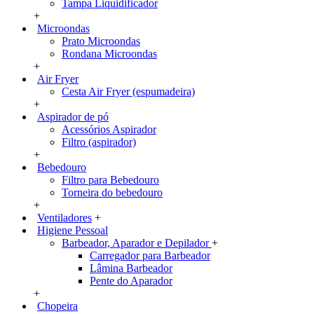
Tampa Liquidificador
+
Microondas
Prato Microondas
Rondana Microondas
+
Air Fryer
Cesta Air Fryer (espumadeira)
+
Aspirador de pó
Acessórios Aspirador
Filtro (aspirador)
+
Bebedouro
Filtro para Bebedouro
Torneira do bebedouro
+
Ventiladores
+
Higiene Pessoal
Barbeador, Aparador e Depilador
+
Carregador para Barbeador
Lâmina Barbeador
Pente do Aparador
+
Chopeira