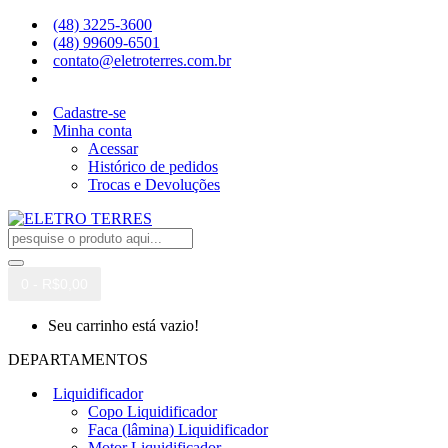
(48) 3225-3600
(48) 99609-6501
contato@eletroterres.com.br
Cadastre-se
Minha conta
Acessar
Histórico de pedidos
Trocas e Devoluções
0 - R$0,00
Seu carrinho está vazio!
DEPARTAMENTOS
Liquidificador
Copo Liquidificador
Faca (lâmina) Liquidificador
Motor Liquidificador