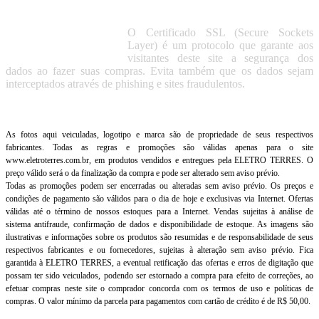
O Certificado SSL (Secure Sockets
Layer) é um protocolo que garante aos
visitantes deste site a segurança dos
dados ao fazer suas compras. Evita também que os dados sejam
interceptados através de phishing e sites fraudulentos.
As fotos aqui veiculadas, logotipo e marca são de propriedade de seus respectivos
fabricantes. Todas as regras e promoções são válidas apenas para o site
www.eletroterres.com.br, em produtos vendidos e entregues pela ELETRO TERRES. O
preço válido será o da finalização da compra e pode ser alterado sem aviso prévio.
Todas as promoções podem ser encerradas ou alteradas sem aviso prévio. Os preços e
condições de pagamento são válidos para o dia de hoje e exclusivas via Internet. Ofertas
válidas até o término de nossos estoques para a Internet. Vendas sujeitas à análise de
sistema antifraude, confirmação de dados e disponibilidade de estoque. As imagens são
ilustrativas e informações sobre os produtos são resumidas e de responsabilidade de seus
respectivos fabricantes e ou fornecedores, sujeitas à alteração sem aviso prévio. Fica
garantida à ELETRO TERRES, a eventual retificação das ofertas e erros de digitação que
possam ter sido veiculados, podendo ser estornado a compra para efeito de correções, ao
efetuar compras neste site o comprador concorda com os termos de uso e políticas de
compras. O valor mínimo da parcela para pagamentos com cartão de crédito é de R$ 50,00.