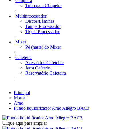
Chopeira
Tubo para Chopeira
+
Multiprocessador
Discos/Lâminas
Tampa Processador
Tigela Processador
+
Mixer
Pé (haste) do Mixer
+
Cafeteira
Acessórios Cafeteiras
Jarra Cafeteira
Reservatório Cafeteira
+
Principal
Marca
Arno
Fundo liquidificador Arno Allegro BAC3
Clique aqui para ampliar