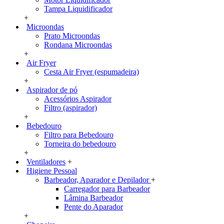
Tampa Liquidificador
+
Microondas
Prato Microondas
Rondana Microondas
+
Air Fryer
Cesta Air Fryer (espumadeira)
+
Aspirador de pó
Acessórios Aspirador
Filtro (aspirador)
+
Bebedouro
Filtro para Bebedouro
Torneira do bebedouro
+
Ventiladores
+
Higiene Pessoal
Barbeador, Aparador e Depilador
+
Carregador para Barbeador
Lâmina Barbeador
Pente do Aparador
+