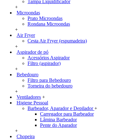
Tampa Liquidificador
+
Microondas
Prato Microondas
Rondana Microondas
+
Air Fryer
Cesta Air Fryer (espumadeira)
+
Aspirador de pó
Acessórios Aspirador
Filtro (aspirador)
+
Bebedouro
Filtro para Bebedouro
Torneira do bebedouro
+
Ventiladores
+
Higiene Pessoal
Barbeador, Aparador e Depilador
+
Carregador para Barbeador
Lâmina Barbeador
Pente do Aparador
+
Chopeira