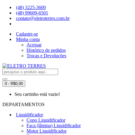
(48) 3225-3600
(48) 99609-6501
contato@eletroterres.com.br
Cadastre-se
Minha conta
Acessar
Histórico de pedidos
Trocas e Devoluções
0 - R$0,00
Seu carrinho está vazio!
DEPARTAMENTOS
Liquidificador
Copo Liquidificador
Faca (lâmina) Liquidificador
Motor Liquidificador