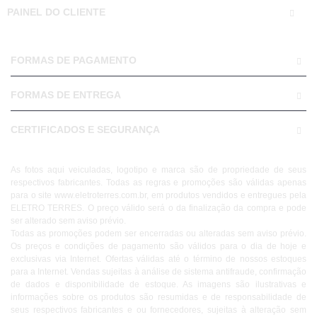
PAINEL DO CLIENTE
FORMAS DE PAGAMENTO
FORMAS DE ENTREGA
CERTIFICADOS E SEGURANÇA
As fotos aqui veiculadas, logotipo e marca são de propriedade de seus
respectivos fabricantes. Todas as regras e promoções são válidas apenas
para o site www.eletroterres.com.br, em produtos vendidos e entregues pela
ELETRO TERRES. O preço válido será o da finalização da compra e pode
ser alterado sem aviso prévio.
Todas as promoções podem ser encerradas ou alteradas sem aviso prévio.
Os preços e condições de pagamento são válidos para o dia de hoje e
exclusivas via Internet. Ofertas válidas até o término de nossos estoques
para a Internet. Vendas sujeitas à análise de sistema antifraude, confirmação
de dados e disponibilidade de estoque. As imagens são ilustrativas e
informações sobre os produtos são resumidas e de responsabilidade de
seus respectivos fabricantes e ou fornecedores, sujeitas à alteração sem