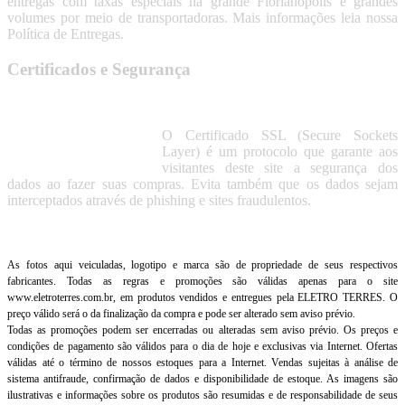
entregas com taxas especiais na grande Florianópolis e grandes
volumes por meio de transportadoras. Mais informações leia nossa
Política de Entregas.
Certificados e Segurança
O Certificado SSL (Secure Sockets
Layer) é um protocolo que garante aos
visitantes deste site a segurança dos
dados ao fazer suas compras. Evita também que os dados sejam
interceptados através de phishing e sites fraudulentos.
As fotos aqui veiculadas, logotipo e marca são de propriedade de seus respectivos
fabricantes. Todas as regras e promoções são válidas apenas para o site
www.eletroterres.com.br, em produtos vendidos e entregues pela ELETRO TERRES. O
preço válido será o da finalização da compra e pode ser alterado sem aviso prévio.
Todas as promoções podem ser encerradas ou alteradas sem aviso prévio. Os preços e
condições de pagamento são válidos para o dia de hoje e exclusivas via Internet. Ofertas
válidas até o término de nossos estoques para a Internet. Vendas sujeitas à análise de
sistema antifraude, confirmação de dados e disponibilidade de estoque. As imagens são
ilustrativas e informações sobre os produtos são resumidas e de responsabilidade de seus