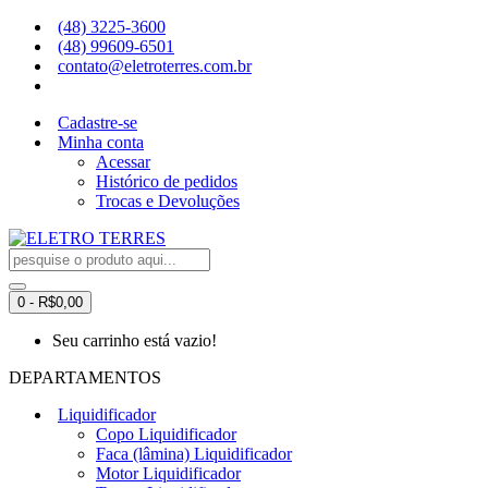
(48) 3225-3600
(48) 99609-6501
contato@eletroterres.com.br
Cadastre-se
Minha conta
Acessar
Histórico de pedidos
Trocas e Devoluções
0 - R$0,00
Seu carrinho está vazio!
DEPARTAMENTOS
Liquidificador
Copo Liquidificador
Faca (lâmina) Liquidificador
Motor Liquidificador