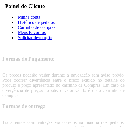
Painel do Cliente
Minha conta
Histórico de pedidos
Carrinho de compras
Meus Favoritos
Solicitar devolução
Formas de Pagamento
Os preços poderão variar durante a navegação sem aviso prévio.
Pode ocorrer divergência entre o preço exibido no detalhe do
produto e preço apresentado no carrinho de Compras. Em caso de
divergência de preços no site, o valor válido é o do Carrinho de
Compras.
Formas de entrega
Trabalhamos com entregas via correios na maioria dos pedidos,