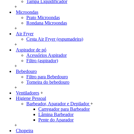
Tampa Liquidificador
+
Microondas
Prato Microondas
Rondana Microondas
+
Air Fryer
Cesta Air Fryer (espumadeira)
+
Aspirador de pó
Acessórios Aspirador
Filtro (aspirador)
+
Bebedouro
Filtro para Bebedouro
Torneira do bebedouro
+
Ventiladores
+
Higiene Pessoal
Barbeador, Aparador e Depilador
+
Carregador para Barbeador
Lâmina Barbeador
Pente do Aparador
+
Chopeira