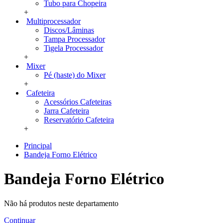
Tubo para Chopeira
+
Multiprocessador
Discos/Lâminas
Tampa Processador
Tigela Processador
+
Mixer
Pé (haste) do Mixer
+
Cafeteira
Acessórios Cafeteiras
Jarra Cafeteira
Reservatório Cafeteira
+
Principal
Bandeja Forno Elétrico
Bandeja Forno Elétrico
Não há produtos neste departamento
Continuar