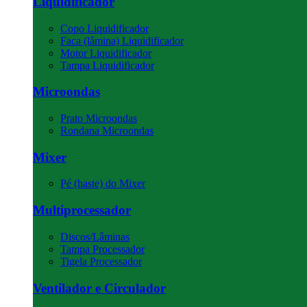
Liquidificador
Copo Liquidificador
Faca (lâmina) Liquidificador
Motor Liquidificador
Tampa Liquidificador
Microondas
Prato Microondas
Rondana Microondas
Mixer
Pé (haste) do Mixer
Multiprocessador
Discos/Lâminas
Tampa Processador
Tigela Processador
Ventilador e Circulador