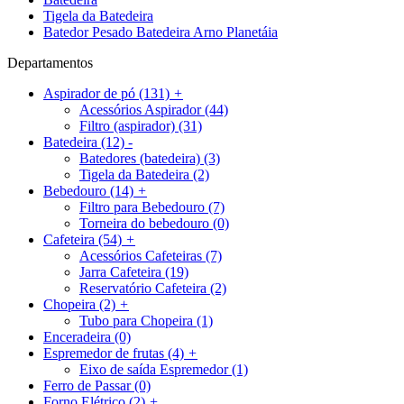
Tigela da Batedeira
Batedor Pesado Batedeira Arno Planetáia
Departamentos
Aspirador de pó
(131)
+
Acessórios Aspirador
(44)
Filtro (aspirador)
(31)
Batedeira
(12)
-
Batedores (batedeira)
(3)
Tigela da Batedeira
(2)
Bebedouro
(14)
+
Filtro para Bebedouro
(7)
Torneira do bebedouro
(0)
Cafeteira
(54)
+
Acessórios Cafeteiras
(7)
Jarra Cafeteira
(19)
Reservatório Cafeteira
(2)
Chopeira
(2)
+
Tubo para Chopeira
(1)
Enceradeira
(0)
Espremedor de frutas
(4)
+
Eixo de saída Espremedor
(1)
Ferro de Passar
(0)
Forno Elétrico
(2)
+