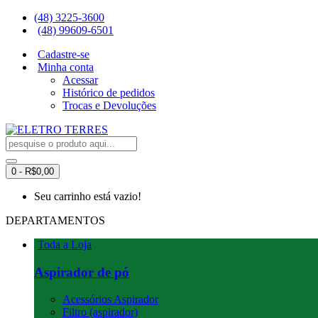
(48) 3225-3600
(48) 99609-6501
Cadastre-se
Minha conta
Acessar
Histórico de pedidos
Trocas e Devoluções
0 - R$0,00
Seu carrinho está vazio!
DEPARTAMENTOS
Toda a Loja
Aspirador de pó
Acessórios Aspirador
Filtro (aspirador)