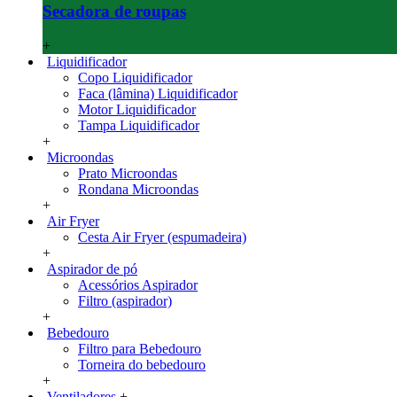
Secadora de roupas
+
Liquidificador
Copo Liquidificador
Faca (lâmina) Liquidificador
Motor Liquidificador
Tampa Liquidificador
+
Microondas
Prato Microondas
Rondana Microondas
+
Air Fryer
Cesta Air Fryer (espumadeira)
+
Aspirador de pó
Acessórios Aspirador
Filtro (aspirador)
+
Bebedouro
Filtro para Bebedouro
Torneira do bebedouro
+
Ventiladores
+