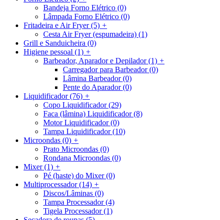
Bandeja Forno Elétrico
(0)
Lâmpada Forno Elétrico
(0)
Fritadeira e Air Fryer
(5)
+
Cesta Air Fryer (espumadeira)
(1)
Grill e Sanduicheira
(0)
Higiene pessoal
(1)
+
Barbeador, Aparador e Depilador
(1)
+
Carregador para Barbeador
(0)
Lâmina Barbeador
(0)
Pente do Aparador
(0)
Liquidificador
(76)
+
Copo Liquidificador
(29)
Faca (lâmina) Liquidificador
(8)
Motor Liquidificador
(0)
Tampa Liquidificador
(10)
Microondas
(0)
+
Prato Microondas
(0)
Rondana Microondas
(0)
Mixer
(1)
+
Pé (haste) do Mixer
(0)
Multiprocessador
(14)
+
Discos/Lâminas
(0)
Tampa Processador
(4)
Tigela Processador
(1)
Secadora de roupas
(5)