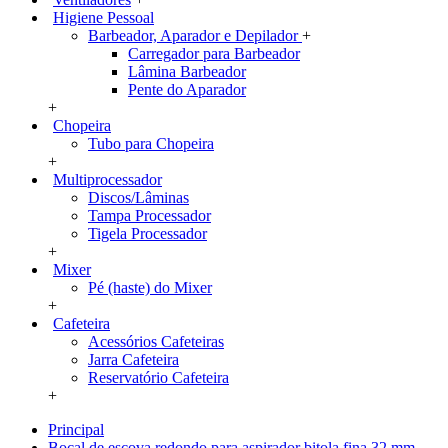
Higiene Pessoal
Barbeador, Aparador e Depilador
+
Carregador para Barbeador
Lâmina Barbeador
Pente do Aparador
+
Chopeira
Tubo para Chopeira
+
Multiprocessador
Discos/Lâminas
Tampa Processador
Tigela Processador
+
Mixer
Pé (haste) do Mixer
+
Cafeteira
Acessórios Cafeteiras
Jarra Cafeteira
Reservatório Cafeteira
+
Principal
Bocal de escova redondo para aspirador bitola fina 32 mm