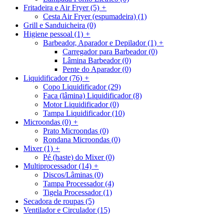
Fritadeira e Air Fryer
(5)
+
Cesta Air Fryer (espumadeira)
(1)
Grill e Sanduicheira
(0)
Higiene pessoal
(1)
+
Barbeador, Aparador e Depilador
(1)
+
Carregador para Barbeador
(0)
Lâmina Barbeador
(0)
Pente do Aparador
(0)
Liquidificador
(76)
+
Copo Liquidificador
(29)
Faca (lâmina) Liquidificador
(8)
Motor Liquidificador
(0)
Tampa Liquidificador
(10)
Microondas
(0)
+
Prato Microondas
(0)
Rondana Microondas
(0)
Mixer
(1)
+
Pé (haste) do Mixer
(0)
Multiprocessador
(14)
+
Discos/Lâminas
(0)
Tampa Processador
(4)
Tigela Processador
(1)
Secadora de roupas
(5)
Ventilador e Circulador
(15)