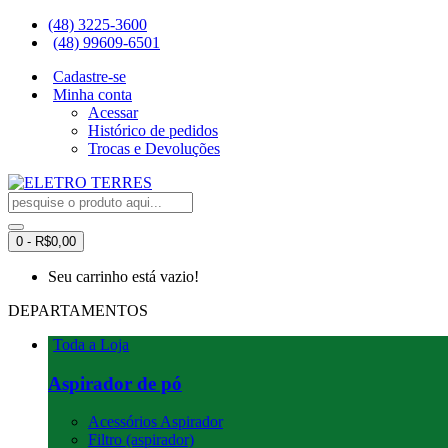
(48) 3225-3600
(48) 99609-6501
Cadastre-se
Minha conta
Acessar
Histórico de pedidos
Trocas e Devoluções
0 - R$0,00
Seu carrinho está vazio!
DEPARTAMENTOS
Toda a Loja
Aspirador de pó
Acessórios Aspirador
Filtro (aspirador)