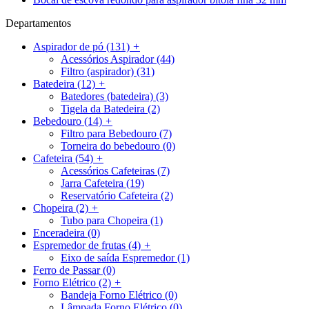
Departamentos
Aspirador de pó
(131)
+
Acessórios Aspirador
(44)
Filtro (aspirador)
(31)
Batedeira
(12)
+
Batedores (batedeira)
(3)
Tigela da Batedeira
(2)
Bebedouro
(14)
+
Filtro para Bebedouro
(7)
Torneira do bebedouro
(0)
Cafeteira
(54)
+
Acessórios Cafeteiras
(7)
Jarra Cafeteira
(19)
Reservatório Cafeteira
(2)
Chopeira
(2)
+
Tubo para Chopeira
(1)
Enceradeira
(0)
Espremedor de frutas
(4)
+
Eixo de saída Espremedor
(1)
Ferro de Passar
(0)
Forno Elétrico
(2)
+
Bandeja Forno Elétrico
(0)
Lâmpada Forno Elétrico
(0)