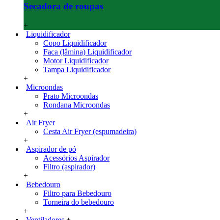
Secadora de roupas
+
Liquidificador
Copo Liquidificador
Faca (lâmina) Liquidificador
Motor Liquidificador
Tampa Liquidificador
+
Microondas
Prato Microondas
Rondana Microondas
+
Air Fryer
Cesta Air Fryer (espumadeira)
+
Aspirador de pó
Acessórios Aspirador
Filtro (aspirador)
+
Bebedouro
Filtro para Bebedouro
Torneira do bebedouro
+
Ventiladores
+