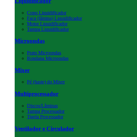
Liquidificador
Copo Liquidificador
Faca (lâmina) Liquidificador
Motor Liquidificador
Tampa Liquidificador
Microondas
Prato Microondas
Rondana Microondas
Mixer
Pé (haste) do Mixer
Multiprocessador
Discos/Lâminas
Tampa Processador
Tigela Processador
Ventilador e Circulador