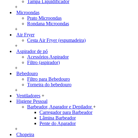
Tampa Liquidificador
+
Microondas
Prato Microondas
Rondana Microondas
+
Air Fryer
Cesta Air Fryer (espumadeira)
+
Aspirador de pó
Acessórios Aspirador
Filtro (aspirador)
+
Bebedouro
Filtro para Bebedouro
Torneira do bebedouro
+
Ventiladores
+
Higiene Pessoal
Barbeador, Aparador e Depilador
+
Carregador para Barbeador
Lâmina Barbeador
Pente do Aparador
+
Chopeira