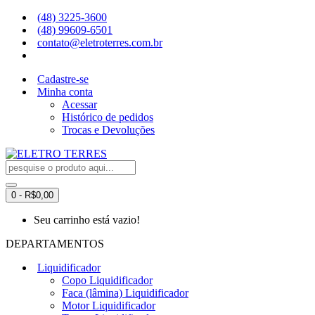
(48) 3225-3600
(48) 99609-6501
contato@eletroterres.com.br
Cadastre-se
Minha conta
Acessar
Histórico de pedidos
Trocas e Devoluções
0 - R$0,00
Seu carrinho está vazio!
DEPARTAMENTOS
Liquidificador
Copo Liquidificador
Faca (lâmina) Liquidificador
Motor Liquidificador