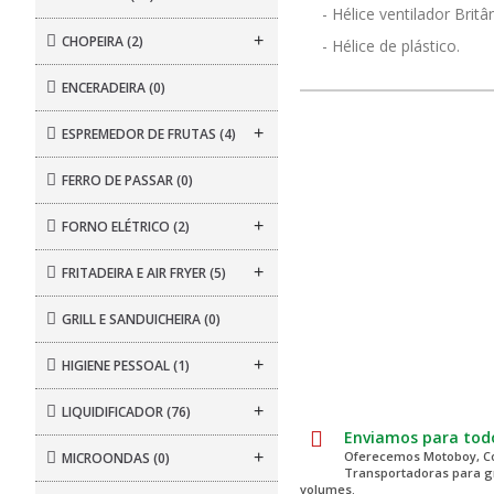
- Hélice ventilador Brit
+
CHOPEIRA
(2)
- Hélice de plástico.
ENCERADEIRA
(0)
+
ESPREMEDOR DE FRUTAS
(4)
FERRO DE PASSAR
(0)
+
FORNO ELÉTRICO
(2)
+
FRITADEIRA E AIR FRYER
(5)
GRILL E SANDUICHEIRA
(0)
+
HIGIENE PESSOAL
(1)
+
LIQUIDIFICADOR
(76)
Enviamos para todo
+
Oferecemos Motoboy, Co
MICROONDAS
(0)
Transportadoras para 
volumes.