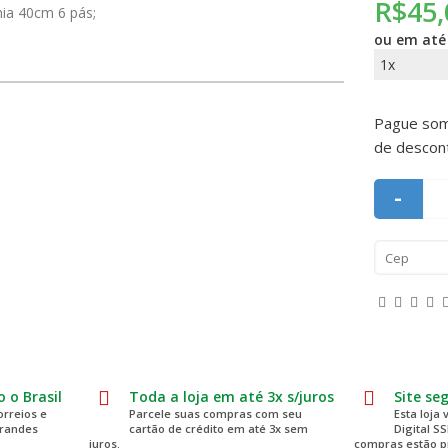
R$45,
ânia 40cm 6 pás;
ou em at
1x
Pague so
de descon
-
 o Brasil
Toda a loja em até 3x s/juros
Site se
rreios e
Parcele suas compras com seu
Esta loja 
grandes
cartão de crédito em até 3x sem
Digital S
juros.
compras estão p