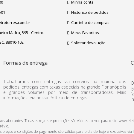
00
Minha conta
501
Histórico de pedidos
troterres.com.br
Carrinho de compras
iro Mafra, 595 - Centro.
Meus Favoritos
 SC. 88010-102.
Solicitar devolução
Formas de entrega
C
Trabalhamos com entregas via correios na maioria dos
O
pedidos, entregas com taxas especiais na grande Florianópolis
g
e grandes volumes por meio de transportadoras. Mais
f
informações leia nossa Política de Entregas.
i
ctivos fabricantes. Todas as regras e promoções são válidas apenas para o site www
révio.
reços e condições de pagamento são válidos para o dia de hoje e exclusivas via In