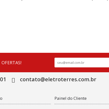
 OFERTAS!
501
contato@eletroterres.com.br
co
Painel do Cliente