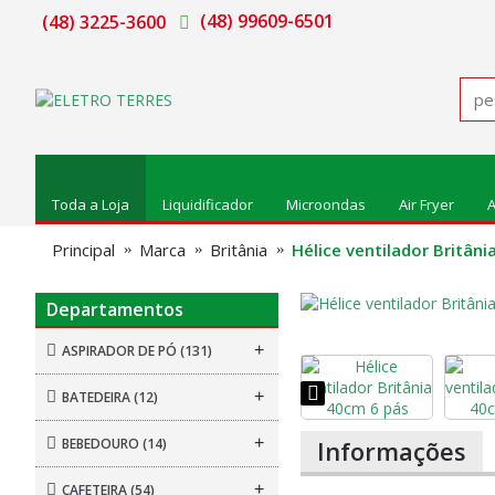
(48) 99609-6501
(48) 3225-3600
Toda a Loja
Liquidificador
Microondas
Air Fryer
A
Principal
Marca
Britânia
Hélice ventilador Britân
Departamentos
+
ASPIRADOR DE PÓ
(131)
+
BATEDEIRA
(12)
+
BEBEDOURO
(14)
Informações
+
CAFETEIRA
(54)