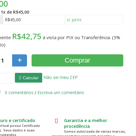
00
é
1x de R$45,00
R$45,00
s/ juros
R$42,75
mente
à vista por PIX ou Transferência. (5%
to)
+
Comprar
Não sei meu CEP
Calcular
0 comentários
Escreva um comentário
/
guro e certificado
Garantia e a melhor
virtual possui Certificado
procedência
SL. Seus dados e suas
Somos autorizada de várias marcas,
rotegidos.
nossos produtos possuem garantia e