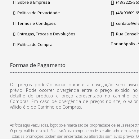
Sobre a Empresa
(48) 3225-36
Política de Privacidade
(48) 99609-6
Termos e Condições
contato@ele
Entregas, Trocas e Devoluções
Rua Conselhe
Florianópolis -
Política de Compra
Formas de Pagamento
Os preços poderão variar durante a navegação sem aviso
prévio. Pode ocorrer divergência entre o preço exibido no
detalhe do produto e preço apresentado no carrinho de
Compras. Em caso de divergência de preços no site, o valor
válido é o do Carrinho de Compras.
As fotos aqui veiculadas, logotipo e marca são de propriedade de seus respe
O preço válido será o da finalização da compra e pode ser alterado sem aviso p
Todas as promoções podem ser encerradas ou alteradas sem aviso prévio. Os p