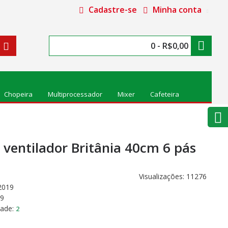
Cadastre-se
Minha conta
0 - R$0,00
Chopeira
Multiprocessador
Mixer
Cafeteira
e ventilador Britânia 40cm 6 pás
Visualizações: 11276
2019
19
dade:
2