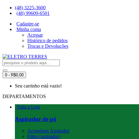
(48) 3225-3600
(48) 99609-6501
Cadastre-se
Minha conta
Acessar
Histórico de pedidos
Trocas e Devoluções
0 - R$0,00
Seu carrinho está vazio!
DEPARTAMENTOS
Toda a Loja
Aspirador de pó
Acessórios Aspirador
Filtro (aspirador)