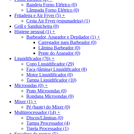
Bandeja Forno Elétrico
(0)
Lâmpada Forno Elétrico
(0)
Fritadeira e Air Fryer
(5)
+
Cesta Air Fryer (espumadeira)
(1)
Grill e Sanduicheira
(0)
Higiene pessoal
(1)
+
Barbeador, Aparador e Depilador
(1)
+
Carregador para Barbeador
(0)
Lâmina Barbeador
(0)
Pente do Aparador
(0)
Liquidificador
(76)
+
Copo Liquidificador
(29)
Faca (lâmina) Liquidificador
(8)
Motor Liquidificador
(0)
Tampa Liquidificador
(10)
Microondas
(0)
+
Prato Microondas
(0)
Rondana Microondas
(0)
Mixer
(1)
+
Pé (haste) do Mixer
(0)
Multiprocessador
(14)
+
Discos/Lâminas
(0)
Tampa Processador
(4)
Tigela Processador
(1)
Secadora de roupas
(5)