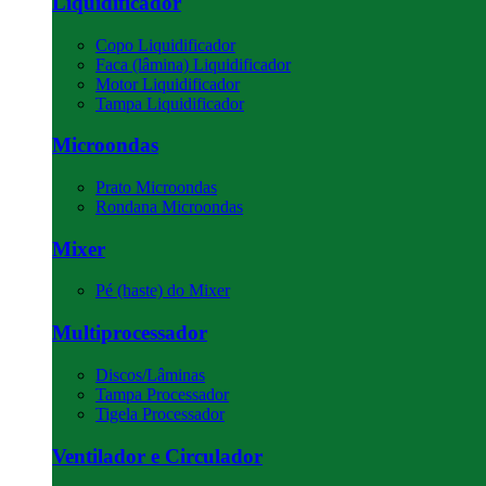
Liquidificador
Copo Liquidificador
Faca (lâmina) Liquidificador
Motor Liquidificador
Tampa Liquidificador
Microondas
Prato Microondas
Rondana Microondas
Mixer
Pé (haste) do Mixer
Multiprocessador
Discos/Lâminas
Tampa Processador
Tigela Processador
Ventilador e Circulador