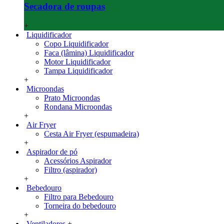
Secadora de roupas
+
Liquidificador
Copo Liquidificador
Faca (lâmina) Liquidificador
Motor Liquidificador
Tampa Liquidificador
+
Microondas
Prato Microondas
Rondana Microondas
+
Air Fryer
Cesta Air Fryer (espumadeira)
+
Aspirador de pó
Acessórios Aspirador
Filtro (aspirador)
+
Bebedouro
Filtro para Bebedouro
Torneira do bebedouro
+
Ventiladores
+