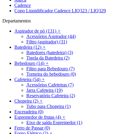
Cadence
Copo Liquidificador Cadence LIQ323 / LIQ329
Departamentos
Aspirador de pó
(131)
+
Acessórios Aspirador
(44)
Filtro (aspirador)
(31)
Batedeira
(12)
+
Batedores (batedeira)
(3)
Tigela da Batedeira
(2)
Bebedouro
(14)
+
Filtro para Bebedouro
(7)
Torneira do bebedouro
(0)
Cafeteira
(54)
+
Acessórios Cafeteiras
(7)
Jarra Cafeteira
(19)
Reservatório Cafeteira
(2)
Chopeira
(2)
+
Tubo para Chopeira
(1)
Enceradeira
(0)
Espremedor de frutas
(4)
+
Eixo de saída Espremedor
(1)
Ferro de Passar
(0)
Forno Elétrico
(2)
+