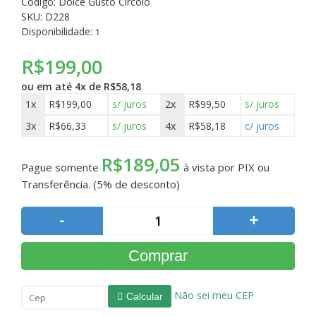
Código:
Dolce Gusto Circolo
SKU: D228
Disponibilidade:
1
R$199,00
ou em até
4x de R$58,18
1x
R$199,00
s/ juros
2x
R$99,50
s/ juros
3x
R$66,33
s/ juros
4x
R$58,18
c/ juros
R$189,05
Pague somente
à vista por PIX ou
Transferência. (5% de desconto)
-
+
Comprar
Não sei meu CEP
Calcular