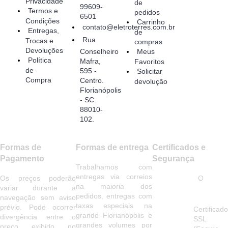
Privacidade
de
99609-
Termos e
pedidos
6501
Condições
Carrinho
contato@eletroterres.com.br
Entregas,
de
Rua
Trocas e
compras
Devoluções
Conselheiro
Meus
Política
Mafra,
Favoritos
de
595 -
Solicitar
Compra
Centro.
devolução
Florianópolis
- SC.
88010-
102.
Formas de
Formas de entrega
Certificados e
Pagamento
Segurança
Trabalhamos com
entregas via correios
Os preços poderão
O
na maioria dos
variar durante a
pedidos, entregas com
navegação sem aviso
taxas especiais na
prévio. Pode ocorrer
Certificado
grande Florianópolis e
divergência entre o
SSL
grandes volumes por
preço exibido no