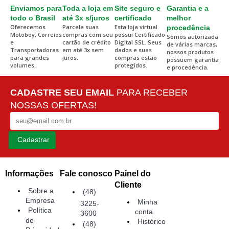
Enviamos para
Toda a loja em
Site seguro e
Garantia e a
todo o Brasil
até 3x s/juros
certificado
melhor
Oferecemos
Parcele suas
Esta loja virtual
procedência
Motoboy, Correios
compras com seu
possui Certificado
Somos autorizada
e
cartão de crédito
Digital SSL. Seus
de várias marcas,
Transportadoras
em até 3x sem
dados e suas
nossos produtos
para grandes
juros.
compras estão
possuem garantia
volumes.
protegidos.
e procedência.
CADASTRE SEU EMAIL
PARA RECEBER
NOSSAS OFERTAS!
Cadastrar
Informações
Fale conosco
Painel do
Cliente
Sobre a
(48)
Empresa
Minha
3225-
Política
conta
3600
de
Histórico
(48)