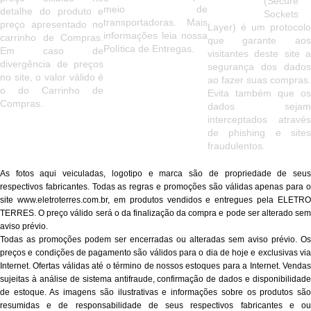
(Secure
meio de
detalhe do produto e
Sockets
transportadoras. Mais
preço apresentado no
Layer) é um protocolo
informações leia nossa
carrinho de Compras.
que garante aos
Política de Entregas.
Em caso de
visitantes deste site a
divergência de preços
segurança dos dados
no site, o valor válido é
ao fazer suas compras.
o do Carrinho de
Evita também que os
Compras.
dados sejam
interceptados através
de phishing e sites
fraudulentos.
As fotos aqui veiculadas, logotipo e marca são de propriedade de seus
respectivos fabricantes. Todas as regras e promoções são válidas apenas para o
site www.eletroterres.com.br, em produtos vendidos e entregues pela ELETRO
TERRES. O preço válido será o da finalização da compra e pode ser alterado sem
aviso prévio.
Todas as promoções podem ser encerradas ou alteradas sem aviso prévio. Os
preços e condições de pagamento são válidos para o dia de hoje e exclusivas via
Internet. Ofertas válidas até o término de nossos estoques para a Internet. Vendas
sujeitas à análise de sistema antifraude, confirmação de dados e disponibilidade
de estoque. As imagens são ilustrativas e informações sobre os produtos são
resumidas e de responsabilidade de seus respectivos fabricantes e ou