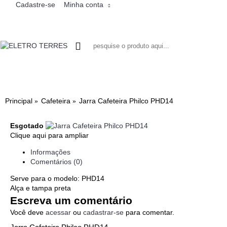
Cadastre-se
Minha conta
0 - R$0,00
LIQUIDIFICADOR
MICROONDAS
AIR FRYER
ASPIRADOR DE PÓ
BEBEDOURO
VENTILADORES
HIGIENE PESSOAL
CHOPEIRA
MULTIPROCES
MIXER
CAF
Principal
Cafeteira
Jarra Cafeteira Philco PHD14
Esgotado
Clique aqui para ampliar
Informações
Comentários (0)
Serve para o modelo: PHD14
Alça e tampa preta
Escreva um comentário
Você deve
acessar
ou
cadastrar-se
para comentar.