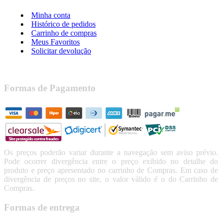
Minha conta
Histórico de pedidos
Carrinho de compras
Meus Favoritos
Solicitar devolução
Formas de Pagamento
Os preços poderão variar durante a navegação sem aviso prévio.
Pode ocorrer divergência entre o preço exibido no detalhe do
produto e preço apresentado no carrinho de Compras. Em caso de
divergência de preços no site, o valor válido é o do Carrinho de
Compras.
Formas de entrega