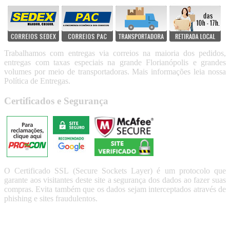
Trabalhamos com entregas via correios na maioria dos pedidos,
entregas com taxas especiais na grande Florianópolis e grandes
volumes por meio de transportadoras. Mais informações leia nossa
Política de Entregas.
Certificados e Segurança
O Certificado SSL (Secure Sockets Layer) é um protocolo que
garante aos visitantes deste site a segurança dos dados ao fazer suas
compras. Evita também que os dados sejam interceptados através de
phishing e sites fraudulentos.