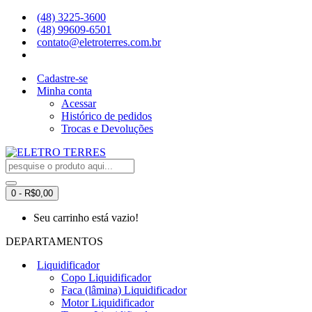
(48) 3225-3600
(48) 99609-6501
contato@eletroterres.com.br
Cadastre-se
Minha conta
Acessar
Histórico de pedidos
Trocas e Devoluções
0 - R$0,00
Seu carrinho está vazio!
DEPARTAMENTOS
Liquidificador
Copo Liquidificador
Faca (lâmina) Liquidificador
Motor Liquidificador