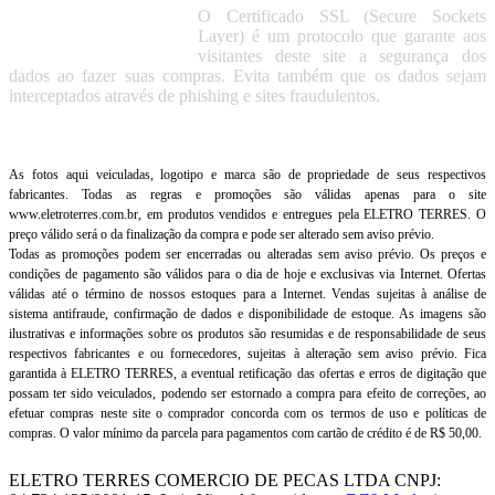
O Certificado SSL (Secure Sockets
Layer) é um protocolo que garante aos
visitantes deste site a segurança dos
dados ao fazer suas compras. Evita também que os dados sejam
interceptados através de phishing e sites fraudulentos.
As fotos aqui veiculadas, logotipo e marca são de propriedade de seus respectivos
fabricantes. Todas as regras e promoções são válidas apenas para o site
www.eletroterres.com.br, em produtos vendidos e entregues pela ELETRO TERRES. O
preço válido será o da finalização da compra e pode ser alterado sem aviso prévio.
Todas as promoções podem ser encerradas ou alteradas sem aviso prévio. Os preços e
condições de pagamento são válidos para o dia de hoje e exclusivas via Internet. Ofertas
válidas até o término de nossos estoques para a Internet. Vendas sujeitas à análise de
sistema antifraude, confirmação de dados e disponibilidade de estoque. As imagens são
ilustrativas e informações sobre os produtos são resumidas e de responsabilidade de seus
respectivos fabricantes e ou fornecedores, sujeitas à alteração sem aviso prévio. Fica
garantida à ELETRO TERRES, a eventual retificação das ofertas e erros de digitação que
possam ter sido veiculados, podendo ser estornado a compra para efeito de correções, ao
efetuar compras neste site o comprador concorda com os termos de uso e políticas de
compras. O valor mínimo da parcela para pagamentos com cartão de crédito é de R$ 50,00.
ELETRO TERRES COMERCIO DE PECAS LTDA CNPJ: