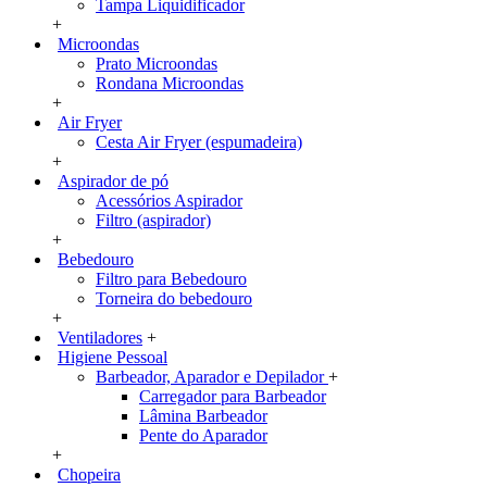
Tampa Liquidificador
+
Microondas
Prato Microondas
Rondana Microondas
+
Air Fryer
Cesta Air Fryer (espumadeira)
+
Aspirador de pó
Acessórios Aspirador
Filtro (aspirador)
+
Bebedouro
Filtro para Bebedouro
Torneira do bebedouro
+
Ventiladores
+
Higiene Pessoal
Barbeador, Aparador e Depilador
+
Carregador para Barbeador
Lâmina Barbeador
Pente do Aparador
+
Chopeira