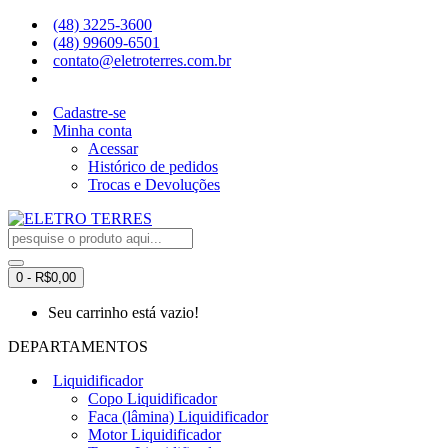
(48) 3225-3600
(48) 99609-6501
contato@eletroterres.com.br
Cadastre-se
Minha conta
Acessar
Histórico de pedidos
Trocas e Devoluções
0 - R$0,00
Seu carrinho está vazio!
DEPARTAMENTOS
Liquidificador
Copo Liquidificador
Faca (lâmina) Liquidificador
Motor Liquidificador