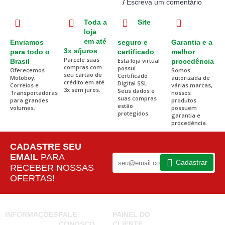
Escreva um comentário
/
Toda a
Site
loja
em até
Enviamos
seguro e
Garantia e a
3x s/juros
para todo o
certificado
melhor
Parcele suas
Esta loja virtual
Brasil
procedência
compras com
possui
Oferecemos
Somos
seu cartão de
Certificado
Motoboy,
autorizada de
crédito em até
Digital SSL.
Correios e
várias marcas,
3x sem juros.
Seus dados e
Transportadoras
nossos
suas compras
para grandes
produtos
estão
volumes.
possuem
protegidos.
garantia e
procedência.
CADASTRE SEU
EMAIL
PARA
Cadastrar
RECEBER NOSSAS
OFERTAS!
INFORMAÇÕES
FALE
PAINEL DO
CONOSCO
CLIENTE