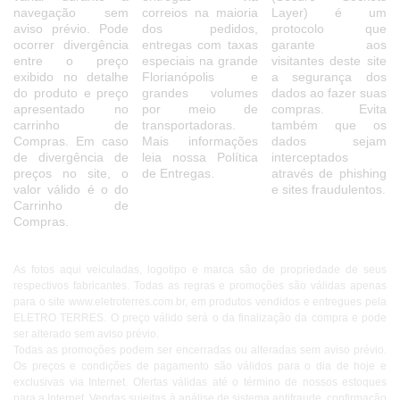
navegação sem
correios na maioria
Layer) é um
aviso prévio. Pode
dos pedidos,
protocolo que
ocorrer divergência
entregas com taxas
garante aos
entre o preço
especiais na grande
visitantes deste site
exibido no detalhe
Florianópolis e
a segurança dos
do produto e preço
grandes volumes
dados ao fazer suas
apresentado no
por meio de
compras. Evita
carrinho de
transportadoras.
também que os
Compras. Em caso
Mais informações
dados sejam
de divergência de
leia nossa Política
interceptados
preços no site, o
de Entregas.
através de phishing
valor válido é o do
e sites fraudulentos.
Carrinho de
Compras.
As fotos aqui veiculadas, logotipo e marca são de propriedade de seus
respectivos fabricantes. Todas as regras e promoções são válidas apenas
para o site www.eletroterres.com.br, em produtos vendidos e entregues pela
ELETRO TERRES. O preço válido será o da finalização da compra e pode
ser alterado sem aviso prévio.
Todas as promoções podem ser encerradas ou alteradas sem aviso prévio.
Os preços e condições de pagamento são válidos para o dia de hoje e
exclusivas via Internet. Ofertas válidas até o término de nossos estoques
para a Internet. Vendas sujeitas à análise de sistema antifraude, confirmação