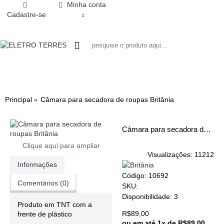
Minha conta
Cadastre-se
0 - R$0,00
LIQUIDIFICADOR
MICROONDAS
AIR FRYER
ASPIRADOR DE PÓ
BEBEDOURO
VENTILADORES
HIGIENE PESSOAL
CHOPEIRA
MULTIPROCES
MIXER
CAF
Principal
Câmara para secadora de roupas Britânia
Câmara para secadora de roupas Britânia
Clique aqui para ampliar
Visualizações: 11212
Informações
Código:
10692
Comentários (0)
SKU:
Disponibilidade:
3
Produto em TNT com a
R$89,00
frente de plástico
ou em até
1x de R$89,00