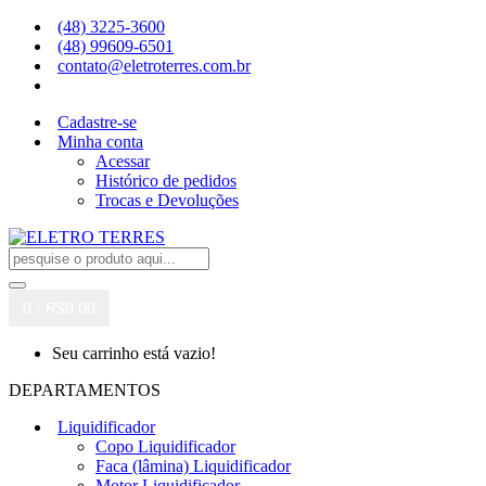
(48) 3225-3600
(48) 99609-6501
contato@eletroterres.com.br
Cadastre-se
Minha conta
Acessar
Histórico de pedidos
Trocas e Devoluções
0 - R$0,00
Seu carrinho está vazio!
DEPARTAMENTOS
Liquidificador
Copo Liquidificador
Faca (lâmina) Liquidificador
Motor Liquidificador