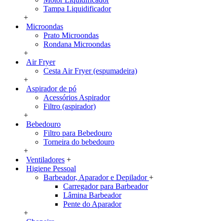
Tampa Liquidificador
+
Microondas
Prato Microondas
Rondana Microondas
+
Air Fryer
Cesta Air Fryer (espumadeira)
+
Aspirador de pó
Acessórios Aspirador
Filtro (aspirador)
+
Bebedouro
Filtro para Bebedouro
Torneira do bebedouro
+
Ventiladores
+
Higiene Pessoal
Barbeador, Aparador e Depilador
+
Carregador para Barbeador
Lâmina Barbeador
Pente do Aparador
+