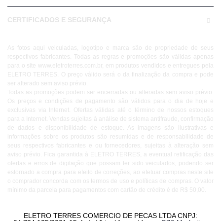
CERTIFICADOS E SEGURANÇA
As fotos aqui veiculadas, logotipo e marca são de propriedade de seus
respectivos fabricantes. Todas as regras e promoções são válidas apenas
para o site www.eletroterres.com.br, em produtos vendidos e entregues pela
ELETRO TERRES. O preço válido será o da finalização da compra e pode
ser alterado sem aviso prévio.
Todas as promoções podem ser encerradas ou alteradas sem aviso prévio.
Os preços e condições de pagamento são válidos para o dia de hoje e
exclusivas via Internet. Ofertas válidas até o término de nossos estoques
para a Internet. Vendas sujeitas à análise de sistema antifraude, confirmação
de dados e disponibilidade de estoque. As imagens são ilustrativas e
informações sobre os produtos são resumidas e de responsabilidade de
seus respectivos fabricantes e ou fornecedores, sujeitas à alteração sem
aviso prévio. Fica garantida à ELETRO TERRES, a eventual retificação das
ofertas e erros de digitação que possam ter sido veiculados, podendo ser
estornado a compra para efeito de correções, ao efetuar compras neste site
o comprador concorda com os termos de uso e políticas de compras. O valor
mínimo da parcela para pagamentos com cartão de crédito é de R$ 50,00.
ELETRO TERRES COMERCIO DE PECAS LTDA CNPJ: