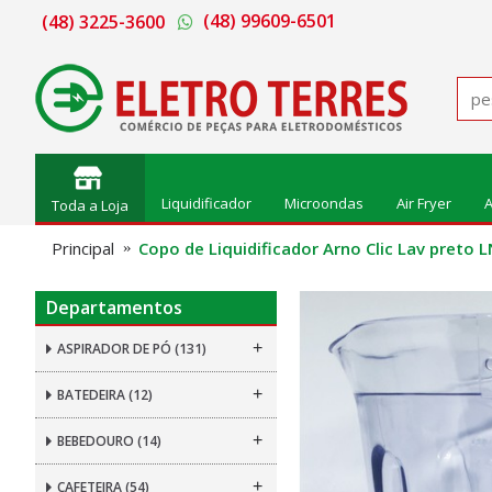
(48) 99609-6501
(48) 3225-3600
Liquidificador
Microondas
Air Fryer
A
Toda a Loja
Principal
Copo de Liquidificador Arno Clic Lav preto 
Departamentos
+
ASPIRADOR DE PÓ
(131)
+
BATEDEIRA
(12)
+
BEBEDOURO
(14)
+
CAFETEIRA
(54)