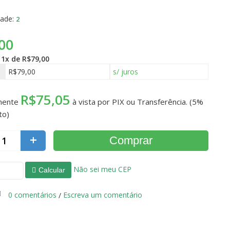
dade:
2
00
é
1x de R$79,00
R$79,00
s/ juros
R$75,05
mente
à vista por PIX ou Transferência. (5%
to)
+
Comprar
Não sei meu CEP
Calcular
0 comentários
Escreva um comentário
/