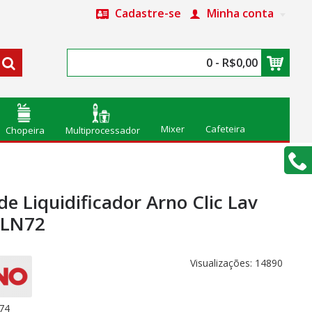
Cadastre-se
Minha conta
0 - R$0,00
Mixer
Cafeteira
Chopeira
Multiprocessador
e Liquidificador Arno Clic Lav
 LN72
Visualizações: 14890
74