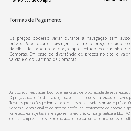
Política de Compra
Formas de Pagamento
Os preços poderão variar durante a navegação sem aviso
prévio. Pode ocorrer divergência entre o preço exibido no
detalhe do produto e preço apresentado no carrinho de
Compras. Em caso de divergência de preços no site, o valor
válido é o do Carrinho de Compras.
As fotos aqui veiculadas, logotipo e marca são de propriedade de seus respe
O preço válido será o da finalização da compra e pode ser alterado sem aviso p
Todas as promoções podem ser encerradas ou alteradas sem aviso prévio. Os p
Vendas sujeitas à análise de sistema antifraude, confirmação de dados e disp
fornecedores, sujeitas à alteração sem aviso prévio. Fica garantida à ELETRO
efetuar compras neste site o comprador concorda com os termos de uso e polí