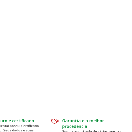
guro e certificado
Garantia e a melhor
virtual possui Certificado
procedência
SL. Seus dados e suas
Somos autorizada de várias marcas,