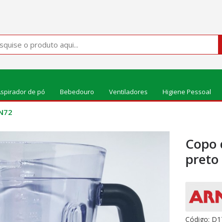
spirador de pó
Bebedouro
Ventiladores
Higiene Pessoal
LN72
Copo d
preto
Código:
D1