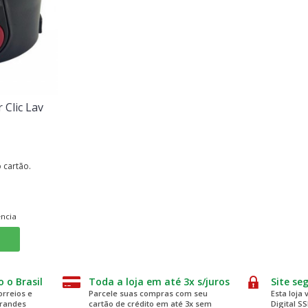
 Clic Lav
 cartão.
ência
 o Brasil
Toda a loja em até 3x s/juros
Site se
rreios e
Parcele suas compras com seu
Esta loja 
grandes
cartão de crédito em até 3x sem
Digital S