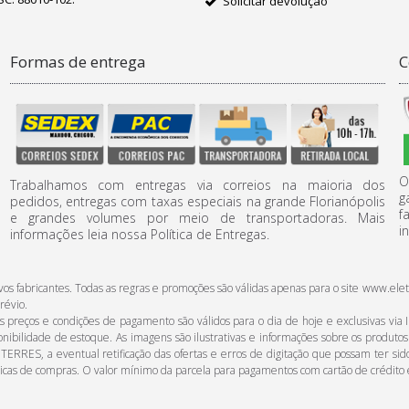
Solicitar devolução
Formas de entrega
C
O
Trabalhamos com entregas via correios na maioria dos
g
pedidos, entregas com taxas especiais na grande Florianópolis
f
e grandes volumes por meio de transportadoras. Mais
i
informações leia nossa Política de Entregas.
ctivos fabricantes. Todas as regras e promoções são válidas apenas para o site www
révio.
reços e condições de pagamento são válidos para o dia de hoje e exclusivas via In
onibilidade de estoque. As imagens são ilustrativas e informações sobre os produto
 TERRES, a eventual retificação das ofertas e erros de digitação que possam ter si
ticas de compras. O valor mínimo da parcela para pagamentos com cartão de crédito 