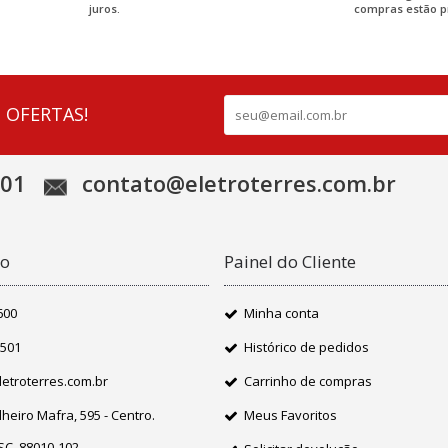
juros.
compras estão p
 OFERTAS!
501
contato@eletroterres.com.br
co
Painel do Cliente
600
Minha conta
6501
Histórico de pedidos
etroterres.com.br
Carrinho de compras
heiro Mafra, 595 - Centro.
Meus Favoritos
 SC. 88010-102.