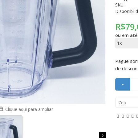
SKU:
Disponibili
R$79,
ou em at
1x
Pague so
de descon
-
Clique aqui para ampliar