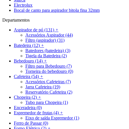
Electrolux
Bocal de canto para aspirador bitola fina 32mm
Departamentos
Aspirador de pó
(131)
+
Acessórios Aspirador
(44)
Filtro (aspirador)
(31)
Batedeira
(12)
+
Batedores (batedeira)
(3)
Tigela da Batedeira
(2)
Bebedouro
(14)
+
Filtro para Bebedouro
(7)
Torneira do bebedouro
(0)
Cafeteira
(54)
+
Acessórios Cafeteiras
(7)
Jarra Cafeteira
(19)
Reservatório Cafeteira
(2)
Chopeira
(2)
+
Tubo para Chopeira
(1)
Enceradeira
(0)
Espremedor de frutas
(4)
+
Eixo de saída Espremedor
(1)
Ferro de Passar
(0)
Forno Elétrico
(2)
+