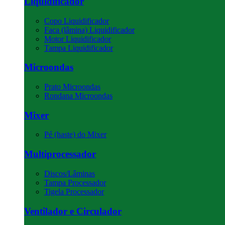
Liquidificador
Copo Liquidificador
Faca (lâmina) Liquidificador
Motor Liquidificador
Tampa Liquidificador
Microondas
Prato Microondas
Rondana Microondas
Mixer
Pé (haste) do Mixer
Multiprocessador
Discos/Lâminas
Tampa Processador
Tigela Processador
Ventilador e Circulador