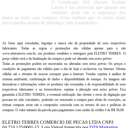
O Certificado SSL (Secure Sockets
Layer) é um protocolo que garante aos
visitantes deste site a segurança dos
dados ao fazer suas compras. Evita também que os dados sejam
interceptados através de phishing e sites fraudulentos.
As fotos aqui veiculadas, logotipo e marca são de propriedade de seus respectivos
fabricantes. Todas as regras e promoções são válidas apenas para o site
www.eletroterres.com.br, em produtos vendidos e entregues pela ELETRO TERRES. O
preço válido será o da finalização da compra e pode ser alterado sem aviso prévio.
Todas as promoções podem ser encerradas ou alteradas sem aviso prévio. Os preços e
condições de pagamento são válidos para o dia de hoje e exclusivas via Internet. Ofertas
válidas até o término de nossos estoques para a Internet. Vendas sujeitas à análise de
sistema antifraude, confirmação de dados e disponibilidade de estoque. As imagens são
ilustrativas e informações sobre os produtos são resumidas e de responsabilidade de seus
respectivos fabricantes e ou fornecedores, sujeitas à alteração sem aviso prévio. Fica
garantida à ELETRO TERRES, a eventual retificação das ofertas e erros de digitação que
possam ter sido veiculados, podendo ser estornado a compra para efeito de correções, ao
efetuar compras neste site o comprador concorda com os termos de uso e políticas de
compras. O valor mínimo da parcela para pagamentos com cartão de crédito é de R$ 50,00.
ELETRO TERRES COMERCIO DE PECAS LTDA CNPJ:
04.724.125/0001-15. Loja Virtual fornecida por
DZ9 Marketing