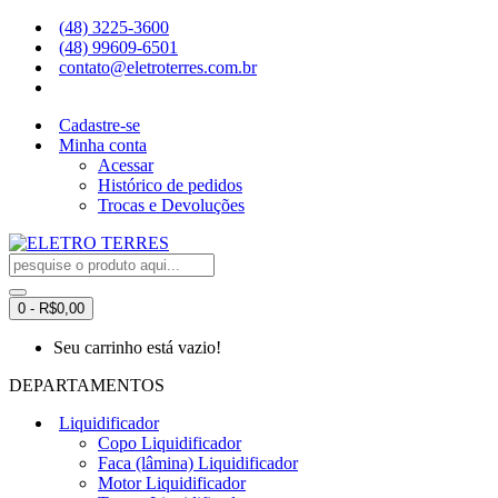
(48) 3225-3600
(48) 99609-6501
contato@eletroterres.com.br
Cadastre-se
Minha conta
Acessar
Histórico de pedidos
Trocas e Devoluções
0 - R$0,00
Seu carrinho está vazio!
DEPARTAMENTOS
Liquidificador
Copo Liquidificador
Faca (lâmina) Liquidificador
Motor Liquidificador