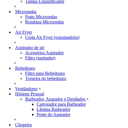
Tampa Liquidificador
+
Microondas
Prato Microondas
Rondana Microondas
+
Air Fryer
Cesta Air Fryer (espumadeira)
+
Aspirador de pó
Acessórios Aspirador
Filtro (aspirador)
+
Bebedouro
Filtro para Bebedouro
Torneira do bebedouro
+
Ventiladores
+
Higiene Pessoal
Barbeador, Aparador e Depilador
+
Carregador para Barbeador
Lâmina Barbeador
Pente do Aparador
+
Chopeira