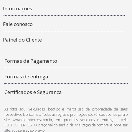
Informações
Fale conosco
Painel do Cliente
Formas de Pagamento
Formas de entrega
Certificados e Segurança
As fotos aqui veiculadas, logotipo e marca são de propriedade de seus
respectivos fabricantes. Todas as regras e promoções são válidas apenas para o
site www.eletroterres.com.br, em produtos vendidos e entregues pela
ELETRO TERRES. O preço válido será o da finalização da compra e pode ser
alterado sem aviso prévio.