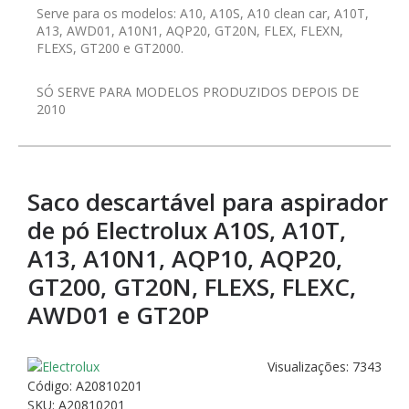
Serve para os modelos: A10, A10S, A10 clean car, A10T,
A13, AWD01, A10N1, AQP20, GT20N, FLEX, FLEXN,
FLEXS, GT200 e GT2000.
SÓ SERVE PARA MODELOS PRODUZIDOS DEPOIS DE
2010
Saco descartável para aspirador
de pó Electrolux A10S, A10T,
A13, A10N1, AQP10, AQP20,
GT200, GT20N, FLEXS, FLEXC,
AWD01 e GT20P
Visualizações: 7343
Código:
A20810201
SKU: A20810201