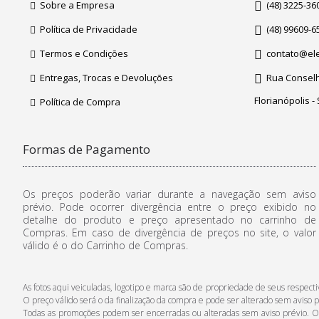
Sobre a Empresa
(48) 3225-36
Política de Privacidade
(48) 99609-6
Termos e Condições
contato@ele
Entregas, Trocas e Devoluções
Rua Conselhe
Florianópolis -
Política de Compra
Formas de Pagamento
Os preços poderão variar durante a navegação sem aviso
prévio. Pode ocorrer divergência entre o preço exibido no
detalhe do produto e preço apresentado no carrinho de
Compras. Em caso de divergência de preços no site, o valor
válido é o do Carrinho de Compras.
As fotos aqui veiculadas, logotipo e marca são de propriedade de seus respe
O preço válido será o da finalização da compra e pode ser alterado sem aviso p
Todas as promoções podem ser encerradas ou alteradas sem aviso prévio. Os p