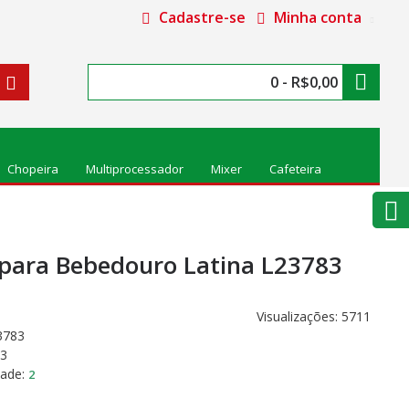
Cadastre-se
Minha conta
0 - R$0,00
Chopeira
Multiprocessador
Mixer
Cafeteira
o para Bebedouro Latina L23783
Visualizações: 5711
3783
83
dade:
2