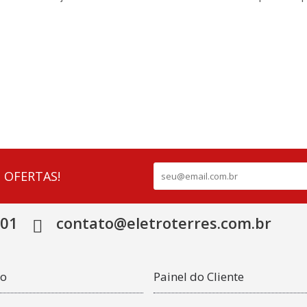
 OFERTAS!
501
contato@eletroterres.com.br
co
Painel do Cliente