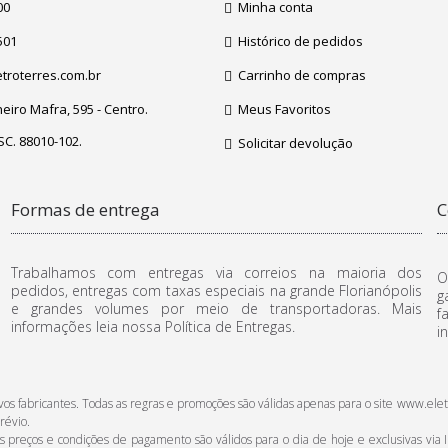
00
Minha conta
501
Histórico de pedidos
troterres.com.br
Carrinho de compras
iro Mafra, 595 - Centro.
Meus Favoritos
 SC. 88010-102.
Solicitar devolução
Formas de entrega
C
Trabalhamos com entregas via correios na maioria dos
O
pedidos, entregas com taxas especiais na grande Florianópolis
g
e grandes volumes por meio de transportadoras. Mais
f
informações leia nossa Política de Entregas.
i
ctivos fabricantes. Todas as regras e promoções são válidas apenas para o site www
révio.
reços e condições de pagamento são válidos para o dia de hoje e exclusivas via In