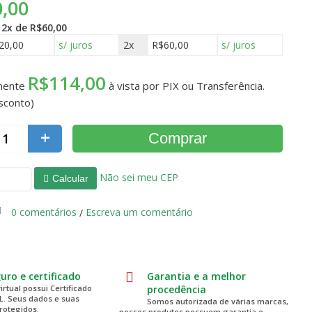
,00
é
2x de R$60,00
20,00
s/ juros
2x
R$60,00
s/ juros
R$114,00
mente
à vista por PIX ou Transferência.
sconto)
+
Comprar
Não sei meu CEP
Calcular
0 comentários
Escreva um comentário
/
guro e certificado
Garantia e a melhor
virtual possui Certificado
procedência
SL. Seus dados e suas
Somos autorizada de várias marcas,
rotegidos.
nossos produtos possuem garantia e