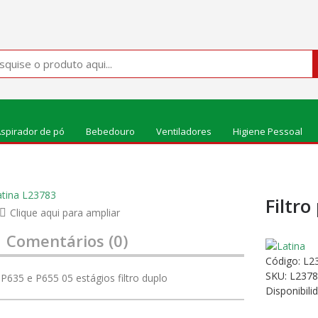
spirador de pó
Bebedouro
Ventiladores
Higiene Pessoal
Filtr
Clique aqui para ampliar
Comentários (0)
Código:
L2
SKU: L237
P635 e P655 05 estágios filtro duplo
Disponibili