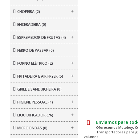
+
CHOPEIRA
(2)
ENCERADEIRA
(0)
+
ESPREMEDOR DE FRUTAS
(4)
FERRO DE PASSAR
(0)
+
FORNO ELÉTRICO
(2)
+
FRITADEIRA E AIR FRYER
(5)
GRILL E SANDUICHEIRA
(0)
+
HIGIENE PESSOAL
(1)
+
LIQUIDIFICADOR
(76)
Enviamos para todo
+
Oferecemos Motoboy, Co
MICROONDAS
(0)
Transportadoras para 
volumes.