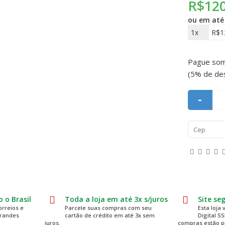
R$120
ou em at
1x
R$1
Pague so
(5% de de
-
 o Brasil
Toda a loja em até 3x s/juros
Site se
rreios e
Parcele suas compras com seu
Esta loja 
grandes
cartão de crédito em até 3x sem
Digital S
juros.
compras estão p