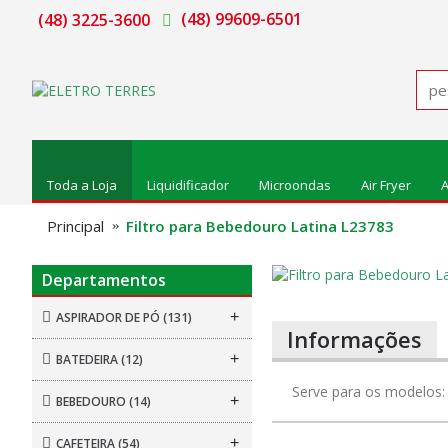
(48) 99609-6501
(48) 3225-3600
Toda a Loja
Liquidificador
Microondas
Air Fryer
A
Principal
Filtro para Bebedouro Latina L23783
Departamentos
+
ASPIRADOR DE PÓ
(131)
Informações
+
BATEDEIRA
(12)
Serve para os modelos: 
+
BEBEDOURO
(14)
+
CAFETEIRA
(54)