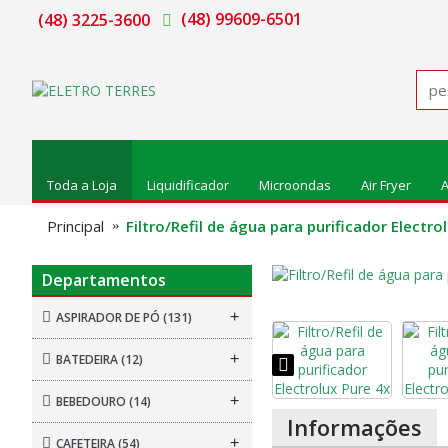
(48) 99609-6501
(48) 3225-3600
Toda a Loja
Liquidificador
Microondas
Air Fryer
A
Principal
Filtro/Refil de água para purificador Electro
Departamentos
+
ASPIRADOR DE PÓ
(131)
+
BATEDEIRA
(12)
+
BEBEDOURO
(14)
Informações
+
CAFETEIRA
(54)