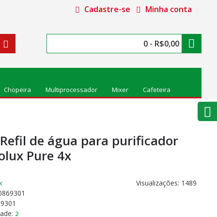
Cadastre-se
Minha conta
0 - R$0,00
Chopeira
Multiprocessador
Mixer
Cafeteira
/Refil de água para purificador
olux Pure 4x
Visualizações: 1489
0869301
69301
dade:
2