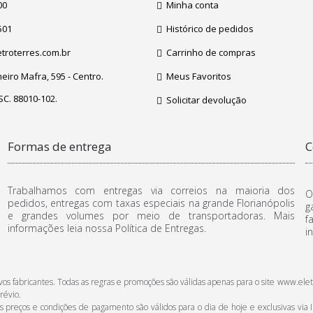
00
Minha conta
501
Histórico de pedidos
troterres.com.br
Carrinho de compras
iro Mafra, 595 - Centro.
Meus Favoritos
 SC. 88010-102.
Solicitar devolução
Formas de entrega
C
Trabalhamos com entregas via correios na maioria dos
O
pedidos, entregas com taxas especiais na grande Florianópolis
g
e grandes volumes por meio de transportadoras. Mais
f
informações leia nossa Política de Entregas.
i
ctivos fabricantes. Todas as regras e promoções são válidas apenas para o site www
révio.
reços e condições de pagamento são válidos para o dia de hoje e exclusivas via In