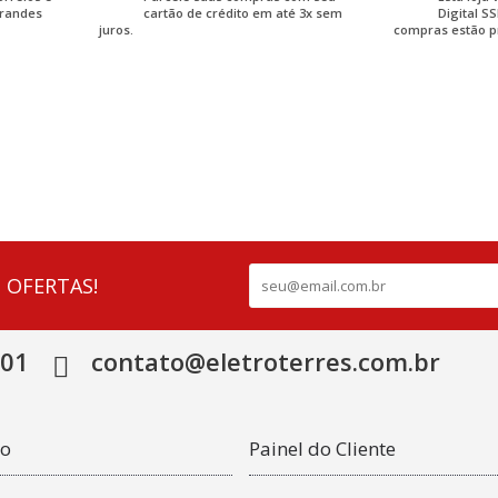
grandes
cartão de crédito em até 3x sem
Digital S
juros.
compras estão p
 OFERTAS!
501
contato@eletroterres.com.br
co
Painel do Cliente