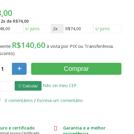
,00
é
2x de R$74,00
48,00
s/ juros
2x
R$74,00
s/ juros
R$140,60
mente
à vista por PIX ou Transferência.
sconto)
+
Comprar
Não sei meu CEP
Calcular
0 comentários
Escreva um comentário
/
guro e certificado
Garantia e a melhor
virtual possui Certificado
procedência