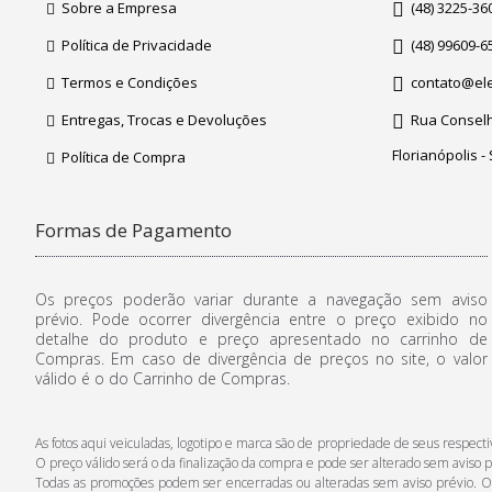
Sobre a Empresa
(48) 3225-36
Política de Privacidade
(48) 99609-6
Termos e Condições
contato@ele
Entregas, Trocas e Devoluções
Rua Conselhe
Florianópolis -
Política de Compra
Formas de Pagamento
Os preços poderão variar durante a navegação sem aviso
prévio. Pode ocorrer divergência entre o preço exibido no
detalhe do produto e preço apresentado no carrinho de
Compras. Em caso de divergência de preços no site, o valor
válido é o do Carrinho de Compras.
As fotos aqui veiculadas, logotipo e marca são de propriedade de seus respe
O preço válido será o da finalização da compra e pode ser alterado sem aviso p
Todas as promoções podem ser encerradas ou alteradas sem aviso prévio. Os p