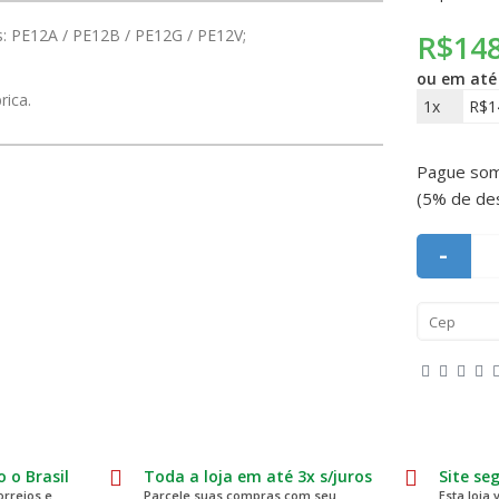
s: PE12A / PE12B / PE12G / PE12V;
R$148
ou em at
rica.
1x
R$1
Pague so
(5% de de
-
 o Brasil
Toda a loja em até 3x s/juros
Site se
rreios e
Parcele suas compras com seu
Esta loja 