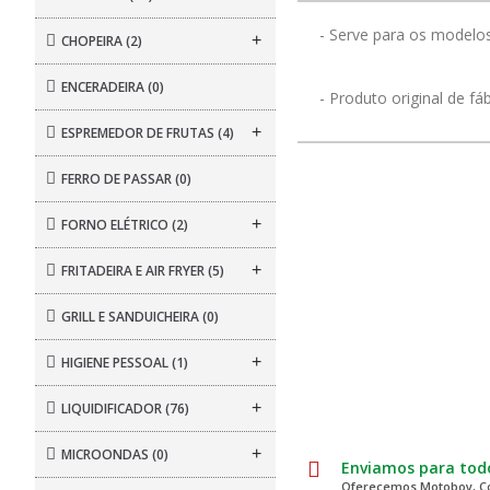
- Serve para os modelo
+
CHOPEIRA
(2)
ENCERADEIRA
(0)
- Produto original de fáb
+
ESPREMEDOR DE FRUTAS
(4)
FERRO DE PASSAR
(0)
+
FORNO ELÉTRICO
(2)
+
FRITADEIRA E AIR FRYER
(5)
GRILL E SANDUICHEIRA
(0)
+
HIGIENE PESSOAL
(1)
+
LIQUIDIFICADOR
(76)
+
MICROONDAS
(0)
Enviamos para todo
Oferecemos Motoboy, Co