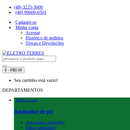
(48) 3225-3600
(48) 99609-6501
Cadastre-se
Minha conta
Acessar
Histórico de pedidos
Trocas e Devoluções
0 - R$0,00
Seu carrinho está vazio!
DEPARTAMENTOS
Toda a Loja
Aspirador de pó
Acessórios Aspirador
Filtro (aspirador)