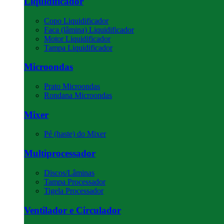
Liquidificador
Copo Liquidificador
Faca (lâmina) Liquidificador
Motor Liquidificador
Tampa Liquidificador
Microondas
Prato Microondas
Rondana Microondas
Mixer
Pé (haste) do Mixer
Multiprocessador
Discos/Lâminas
Tampa Processador
Tigela Processador
Ventilador e Circulador