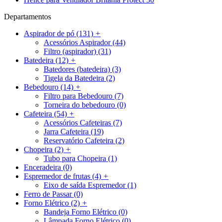
Departamentos
Aspirador de pó
(131)
+
Acessórios Aspirador
(44)
Filtro (aspirador)
(31)
Batedeira
(12)
+
Batedores (batedeira)
(3)
Tigela da Batedeira
(2)
Bebedouro
(14)
+
Filtro para Bebedouro
(7)
Torneira do bebedouro
(0)
Cafeteira
(54)
+
Acessórios Cafeteiras
(7)
Jarra Cafeteira
(19)
Reservatório Cafeteira
(2)
Chopeira
(2)
+
Tubo para Chopeira
(1)
Enceradeira
(0)
Espremedor de frutas
(4)
+
Eixo de saída Espremedor
(1)
Ferro de Passar
(0)
Forno Elétrico
(2)
+
Bandeja Forno Elétrico
(0)
Lâmpada Forno Elétrico
(0)