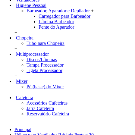
Higiene Pessoal
Barbeador, Aparador e Depilador
+
Carregador para Barbeador
Lâmina Barbeador
Pente do Aparador
+
Chopeira
Tubo para Chopeira
+
Multiprocessador
Discos/Lâminas
Tampa Processador
Tigela Processador
+
Mixer
Pé (haste) do Mixer
+
Cafeteira
Acessórios Cafeteiras
Jarra Cafeteira
Reservatório Cafeteira
+
Principal
Hélice para Ventilador Britânia Protect 30