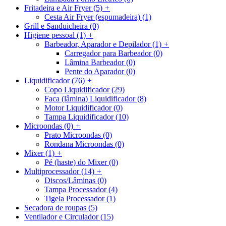
Fritadeira e Air Fryer
(5)
+
Cesta Air Fryer (espumadeira)
(1)
Grill e Sanduicheira
(0)
Higiene pessoal
(1)
+
Barbeador, Aparador e Depilador
(1)
+
Carregador para Barbeador
(0)
Lâmina Barbeador
(0)
Pente do Aparador
(0)
Liquidificador
(76)
+
Copo Liquidificador
(29)
Faca (lâmina) Liquidificador
(8)
Motor Liquidificador
(0)
Tampa Liquidificador
(10)
Microondas
(0)
+
Prato Microondas
(0)
Rondana Microondas
(0)
Mixer
(1)
+
Pé (haste) do Mixer
(0)
Multiprocessador
(14)
+
Discos/Lâminas
(0)
Tampa Processador
(4)
Tigela Processador
(1)
Secadora de roupas
(5)
Ventilador e Circulador
(15)