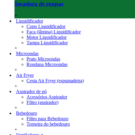
Secadora de roupas
+
Liquidificador
Copo Liquidificador
Faca (lâmina) Liquidificador
Motor Liquidificador
Tampa Liquidificador
+
Microondas
Prato Microondas
Rondana Microondas
+
Air Fryer
Cesta Air Fryer (espumadeira)
+
Aspirador de pó
Acessórios Aspirador
Filtro (aspirador)
+
Bebedouro
Filtro para Bebedouro
Torneira do bebedouro
+
Ventiladores
+