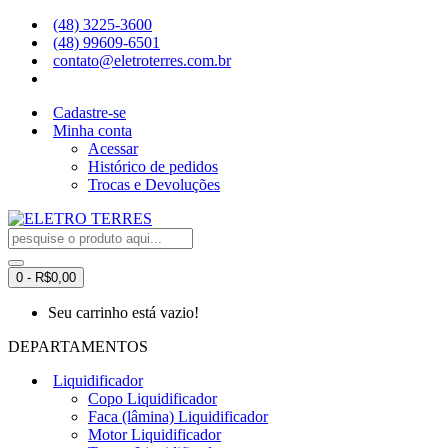
(48) 3225-3600
(48) 99609-6501
contato@eletroterres.com.br
Cadastre-se
Minha conta
Acessar
Histórico de pedidos
Trocas e Devoluções
0 - R$0,00
Seu carrinho está vazio!
DEPARTAMENTOS
Liquidificador
Copo Liquidificador
Faca (lâmina) Liquidificador
Motor Liquidificador