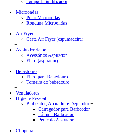
Tampa Liquidificador
+
Microondas
Prato Microondas
Rondana Microondas
+
Air Fryer
Cesta Air Fryer (espumadeira)
+
Aspirador de pó
Acessórios Aspirador
Filtro (aspirador)
+
Bebedouro
Filtro para Bebedouro
Torneira do bebedouro
+
Ventiladores
+
Higiene Pessoal
Barbeador, Aparador e Depilador
+
Carregador para Barbeador
Lâmina Barbeador
Pente do Aparador
+
Chopeira