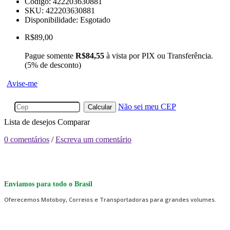
Código:
422203630881
SKU: 422203630881
Disponibilidade:
Esgotado
R$89,00
Pague somente
R$84,55
à vista por PIX ou Transferência.
(5% de desconto)
Avise-me
Não sei meu CEP
Calcular
Lista de desejos
Comparar
0 comentários
/
Escreva um comentário
Enviamos para todo o Brasil
Oferecemos Motoboy, Correios e Transportadoras para grandes volumes.