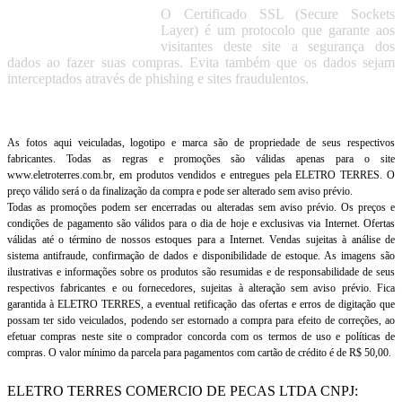
O Certificado SSL (Secure Sockets
Layer) é um protocolo que garante aos
visitantes deste site a segurança dos
dados ao fazer suas compras. Evita também que os dados sejam
interceptados através de phishing e sites fraudulentos.
As fotos aqui veiculadas, logotipo e marca são de propriedade de seus respectivos
fabricantes. Todas as regras e promoções são válidas apenas para o site
www.eletroterres.com.br, em produtos vendidos e entregues pela ELETRO TERRES. O
preço válido será o da finalização da compra e pode ser alterado sem aviso prévio.
Todas as promoções podem ser encerradas ou alteradas sem aviso prévio. Os preços e
condições de pagamento são válidos para o dia de hoje e exclusivas via Internet. Ofertas
válidas até o término de nossos estoques para a Internet. Vendas sujeitas à análise de
sistema antifraude, confirmação de dados e disponibilidade de estoque. As imagens são
ilustrativas e informações sobre os produtos são resumidas e de responsabilidade de seus
respectivos fabricantes e ou fornecedores, sujeitas à alteração sem aviso prévio. Fica
garantida à ELETRO TERRES, a eventual retificação das ofertas e erros de digitação que
possam ter sido veiculados, podendo ser estornado a compra para efeito de correções, ao
efetuar compras neste site o comprador concorda com os termos de uso e políticas de
compras. O valor mínimo da parcela para pagamentos com cartão de crédito é de R$ 50,00.
ELETRO TERRES COMERCIO DE PECAS LTDA CNPJ: