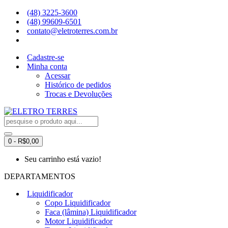
(48) 3225-3600
(48) 99609-6501
contato@eletroterres.com.br
Cadastre-se
Minha conta
Acessar
Histórico de pedidos
Trocas e Devoluções
0 - R$0,00
Seu carrinho está vazio!
DEPARTAMENTOS
Liquidificador
Copo Liquidificador
Faca (lâmina) Liquidificador
Motor Liquidificador