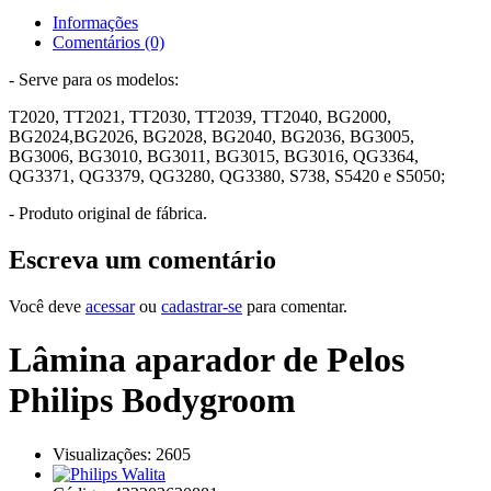
Informações
Comentários (0)
- Serve para os modelos:
T2020, TT2021, TT2030, TT2039, TT2040, BG2000,
BG2024,BG2026, BG2028, BG2040, BG2036, BG3005,
BG3006, BG3010, BG3011, BG3015, BG3016, QG3364,
QG3371, QG3379, QG3280, QG3380, S738, S5420 e S5050;
- Produto original de fábrica.
Escreva um comentário
Você deve
acessar
ou
cadastrar-se
para comentar.
Lâmina aparador de Pelos
Philips Bodygroom
Visualizações: 2605