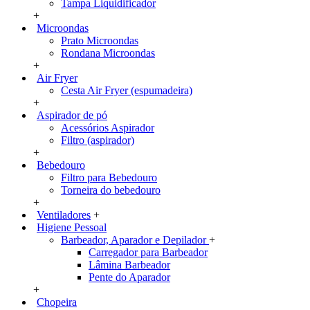
Tampa Liquidificador
+
Microondas
Prato Microondas
Rondana Microondas
+
Air Fryer
Cesta Air Fryer (espumadeira)
+
Aspirador de pó
Acessórios Aspirador
Filtro (aspirador)
+
Bebedouro
Filtro para Bebedouro
Torneira do bebedouro
+
Ventiladores
+
Higiene Pessoal
Barbeador, Aparador e Depilador
+
Carregador para Barbeador
Lâmina Barbeador
Pente do Aparador
+
Chopeira