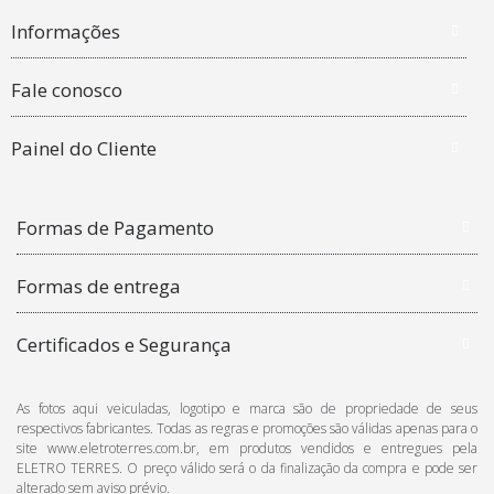
Informações
Fale conosco
Painel do Cliente
Formas de Pagamento
Formas de entrega
Certificados e Segurança
As fotos aqui veiculadas, logotipo e marca são de propriedade de seus
respectivos fabricantes. Todas as regras e promoções são válidas apenas para o
site www.eletroterres.com.br, em produtos vendidos e entregues pela
ELETRO TERRES. O preço válido será o da finalização da compra e pode ser
alterado sem aviso prévio.