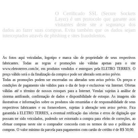
O Certificado SSL (Secure Sockets
Layer) é um protocolo que garante aos
visitantes deste site a segurança dos
dados ao fazer suas compras. Evita também que os dados sejam
interceptados através de phishing e sites fraudulentos.
As fotos aqui veiculadas, logotipo e marca são de propriedade de seus respectivos
fabricantes. Todas as regras e promoções são válidas apenas para o site
www.eletroterres.com.br, em produtos vendidos e entregues pela ELETRO TERRES. O
preço válido será o da finalização da compra e pode ser alterado sem aviso prévio.
Todas as promoções podem ser encerradas ou alteradas sem aviso prévio. Os preços e
condições de pagamento são válidos para o dia de hoje e exclusivas via Internet. Ofertas
válidas até o término de nossos estoques para a Internet. Vendas sujeitas à análise de
sistema antifraude, confirmação de dados e disponibilidade de estoque. As imagens são
ilustrativas e informações sobre os produtos são resumidas e de responsabilidade de seus
respectivos fabricantes e ou fornecedores, sujeitas à alteração sem aviso prévio. Fica
garantida à ELETRO TERRES, a eventual retificação das ofertas e erros de digitação que
possam ter sido veiculados, podendo ser estornado a compra para efeito de correções, ao
efetuar compras neste site o comprador concorda com os termos de uso e políticas de
compras. O valor mínimo da parcela para pagamentos com cartão de crédito é de R$ 50,00.