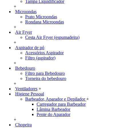
Tampa Liquidificador
+
Microondas
Prato Microondas
Rondana Microondas
+
Air Fryer
Cesta Air Fryer (espumadeira)
+
Aspirador de pó
Acessórios Aspirador
Filtro (aspirador)
+
Bebedouro
Filtro para Bebedouro
Torneira do bebedouro
+
Ventiladores
+
Higiene Pessoal
Barbeador, Aparador e Depilador
+
Carregador para Barbeador
Lâmina Barbeador
Pente do Aparador
+
Chopeira