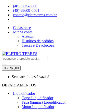
(48) 3225-3600
(48) 99609-6501
contato@eletroterres.com.br
Cadastre-se
Minha conta
Acessar
Histórico de pedidos
Trocas e Devoluções
0 - R$0,00
Seu carrinho está vazio!
DEPARTAMENTOS
Liquidificador
Copo Liquidificador
Faca (lâmina) Liquidificador
Motor Liquidificador