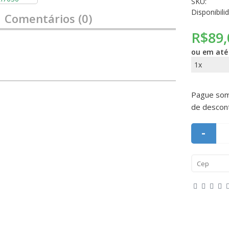
SKU:
Disponibili
Comentários (0)
R$89,
ou em at
1x
Pague so
de descon
-