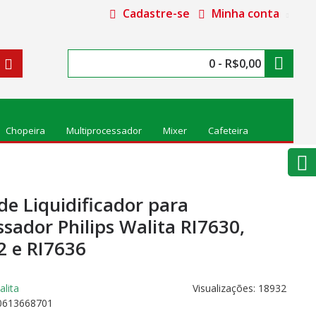
Cadastre-se
Minha conta
0 - R$0,00
Chopeira
Multiprocessador
Mixer
Cafeteira
de Liquidificador para
ssador Philips Walita RI7630,
2 e RI7636
Visualizações: 18932
0613668701