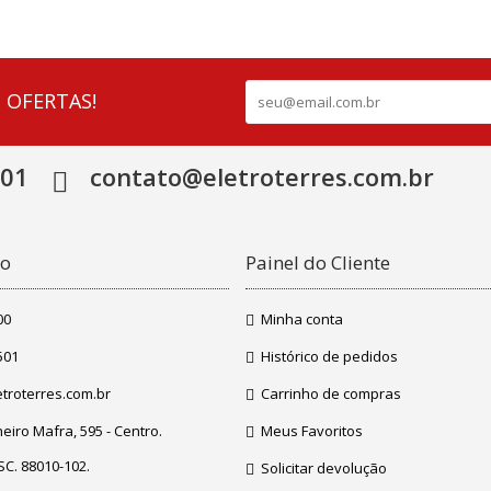
 OFERTAS!
501
contato@eletroterres.com.br
co
Painel do Cliente
00
Minha conta
501
Histórico de pedidos
troterres.com.br
Carrinho de compras
iro Mafra, 595 - Centro.
Meus Favoritos
 SC. 88010-102.
Solicitar devolução