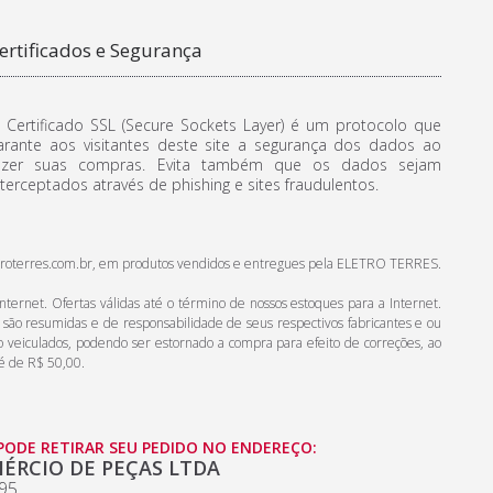
ertificados e Segurança
 Certificado SSL (Secure Sockets Layer) é um protocolo que
arante aos visitantes deste site a segurança dos dados ao
azer suas compras. Evita também que os dados sejam
nterceptados através de phishing e sites fraudulentos.
.eletroterres.com.br, em produtos vendidos e entregues pela ELETRO TERRES.
ternet. Ofertas válidas até o término de nossos estoques para a Internet.
s são resumidas e de responsabilidade de seus respectivos fabricantes e ou
do veiculados, podendo ser estornado a compra para efeito de correções, ao
é de R$ 50,00.
 PODE RETIRAR SEU PEDIDO NO ENDEREÇO:
ÉRCIO DE PEÇAS LTDA
595