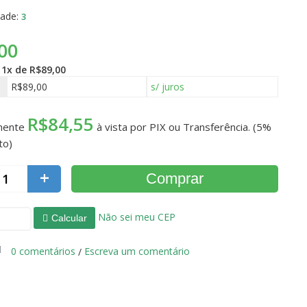
dade:
3
00
é
1x de R$89,00
R$89,00
s/ juros
R$84,55
mente
à vista por PIX ou Transferência. (5%
to)
+
Comprar
Não sei meu CEP
Calcular
0 comentários
Escreva um comentário
/