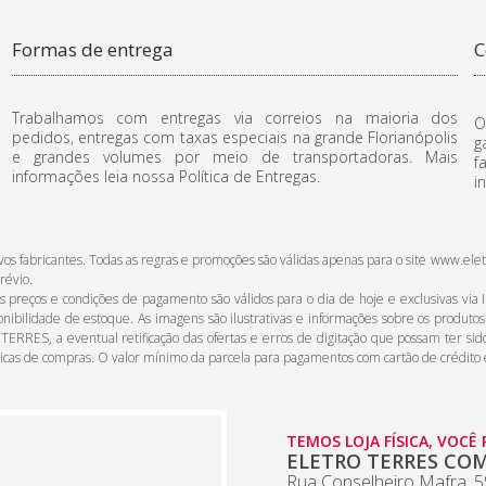
Formas de entrega
C
Trabalhamos com entregas via correios na maioria dos
O
pedidos, entregas com taxas especiais na grande Florianópolis
g
e grandes volumes por meio de transportadoras. Mais
f
informações leia nossa Política de Entregas.
i
ctivos fabricantes. Todas as regras e promoções são válidas apenas para o site www
révio.
reços e condições de pagamento são válidos para o dia de hoje e exclusivas via In
onibilidade de estoque. As imagens são ilustrativas e informações sobre os produto
 TERRES, a eventual retificação das ofertas e erros de digitação que possam ter si
ticas de compras. O valor mínimo da parcela para pagamentos com cartão de crédito 
TEMOS LOJA FÍSICA, VOCÊ
ELETRO TERRES COM
Rua Conselheiro Mafra, 