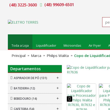
(48) 99609-6501
(48) 3225-3600
Toda a Loja
Liquidificador
Microondas
Air Fryer
A
Principal
Marca
Philips Walita
Copo de Liquidifica
Departamentos
+
ASPIRADOR DE PÓ
(131)
+
BATEDEIRA
(12)
+
BEBEDOURO
(14)
+
CAFETEIRA
(54)