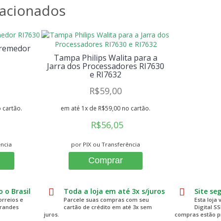
lacionados
premedor
Tampa Philips Walita para a
Jarra dos Processadores RI7630
e RI7632
R$59,00
 cartão.
em até 1x de R$59,00 no cartão.
R$56,05
ência
por PIX ou Transferência
Comprar
 o Brasil
Toda a loja em até 3x s/juros
Site se
rreios e
Parcele suas compras com seu
Esta loja 
grandes
cartão de crédito em até 3x sem
Digital S
juros.
compras estão p