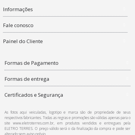
Informações
Fale conosco
Painel do Cliente
Formas de Pagamento
Formas de entrega
Certificados e Segurança
As fotos aqui veiculadas, logotipo e marca são de propriedade de seus
respectivos fabricantes. Todas as regras e promoções são válidas apenas para o
site www.eletroterres.com.br, em produtos vendidos e entregues pela
ELETRO TERRES. O preço válido será o da finalização da compra e pode ser
alterado sem aviso prévio.