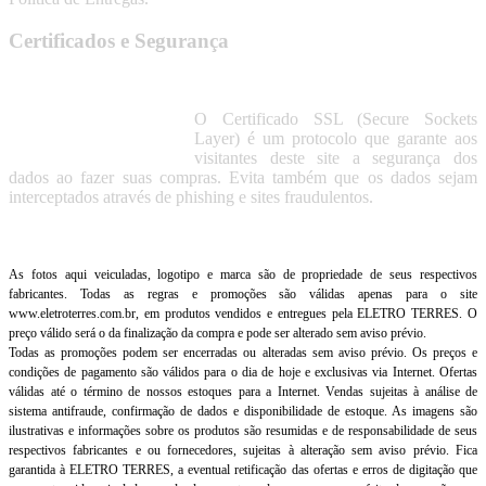
Certificados e Segurança
O Certificado SSL (Secure Sockets
Layer) é um protocolo que garante aos
visitantes deste site a segurança dos
dados ao fazer suas compras. Evita também que os dados sejam
interceptados através de phishing e sites fraudulentos.
As fotos aqui veiculadas, logotipo e marca são de propriedade de seus respectivos
fabricantes. Todas as regras e promoções são válidas apenas para o site
www.eletroterres.com.br, em produtos vendidos e entregues pela ELETRO TERRES. O
preço válido será o da finalização da compra e pode ser alterado sem aviso prévio.
Todas as promoções podem ser encerradas ou alteradas sem aviso prévio. Os preços e
condições de pagamento são válidos para o dia de hoje e exclusivas via Internet. Ofertas
válidas até o término de nossos estoques para a Internet. Vendas sujeitas à análise de
sistema antifraude, confirmação de dados e disponibilidade de estoque. As imagens são
ilustrativas e informações sobre os produtos são resumidas e de responsabilidade de seus
respectivos fabricantes e ou fornecedores, sujeitas à alteração sem aviso prévio. Fica
garantida à ELETRO TERRES, a eventual retificação das ofertas e erros de digitação que