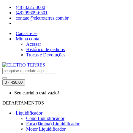
(48) 3225-3600
(48) 99609-6501
contato@eletroterres.com.br
Cadastre-se
Minha conta
Acessar
Histórico de pedidos
Trocas e Devoluções
0 - R$0,00
Seu carrinho está vazio!
DEPARTAMENTOS
Liquidificador
Copo Liquidificador
Faca (lâmina) Liquidificador
Motor Liquidificador