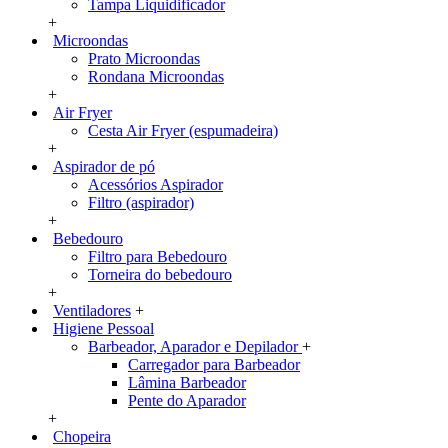
Tampa Liquidificador
+
Microondas
Prato Microondas
Rondana Microondas
+
Air Fryer
Cesta Air Fryer (espumadeira)
+
Aspirador de pó
Acessórios Aspirador
Filtro (aspirador)
+
Bebedouro
Filtro para Bebedouro
Torneira do bebedouro
+
Ventiladores
+
Higiene Pessoal
Barbeador, Aparador e Depilador
+
Carregador para Barbeador
Lâmina Barbeador
Pente do Aparador
+
Chopeira