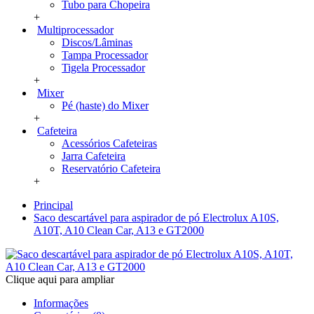
Tubo para Chopeira
+
Multiprocessador
Discos/Lâminas
Tampa Processador
Tigela Processador
+
Mixer
Pé (haste) do Mixer
+
Cafeteira
Acessórios Cafeteiras
Jarra Cafeteira
Reservatório Cafeteira
+
Principal
Saco descartável para aspirador de pó Electrolux A10S,
A10T, A10 Clean Car, A13 e GT2000
Clique aqui para ampliar
Informações