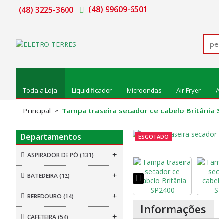
(48) 99609-6501
(48) 3225-3600
Toda a Loja
Liquidificador
Microondas
Air Fryer
A
Principal
Tampa traseira secador de cabelo Britânia
Departamentos
ESGOTADO
+
ASPIRADOR DE PÓ
(131)
+
BATEDEIRA
(12)
+
BEBEDOURO
(14)
Informações
+
CAFETEIRA
(54)