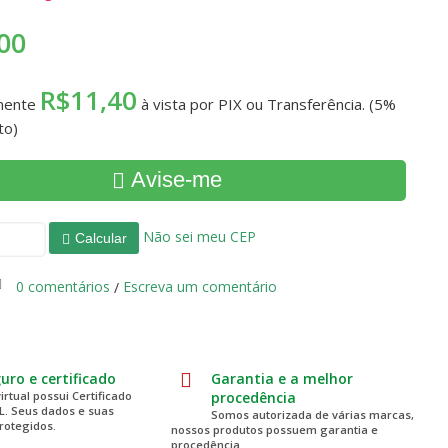
00
R$11,40
mente
à vista por PIX ou Transferência. (5%
to)
Avise-me
Não sei meu CEP
Calcular
0 comentários
Escreva um comentário
/
guro e certificado
Garantia e a melhor
virtual possui Certificado
procedência
SL. Seus dados e suas
Somos autorizada de várias marcas,
rotegidos.
nossos produtos possuem garantia e
procedência.