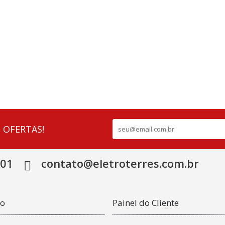
 OFERTAS!
501
contato@eletroterres.com.br
co
Painel do Cliente