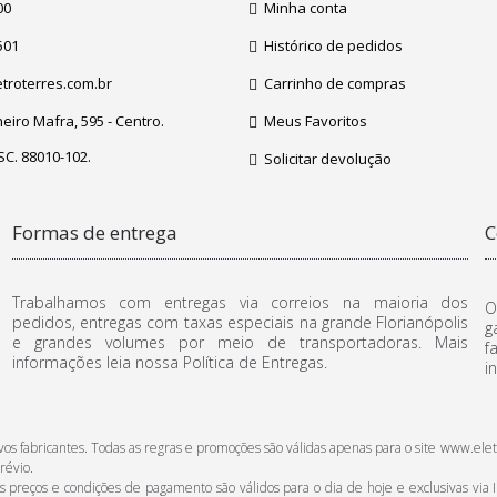
00
Minha conta
501
Histórico de pedidos
troterres.com.br
Carrinho de compras
iro Mafra, 595 - Centro.
Meus Favoritos
 SC. 88010-102.
Solicitar devolução
Formas de entrega
C
Trabalhamos com entregas via correios na maioria dos
O
pedidos, entregas com taxas especiais na grande Florianópolis
g
e grandes volumes por meio de transportadoras. Mais
f
informações leia nossa Política de Entregas.
i
ctivos fabricantes. Todas as regras e promoções são válidas apenas para o site www
révio.
reços e condições de pagamento são válidos para o dia de hoje e exclusivas via In