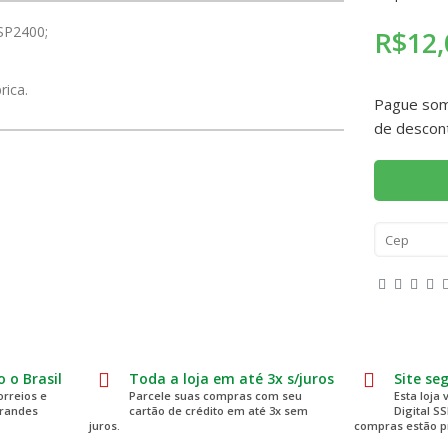
 SP2400;
R$12,
rica.
Pague so
de descon
 o Brasil
Toda a loja em até 3x s/juros
Site se
rreios e
Parcele suas compras com seu
Esta loja 
grandes
cartão de crédito em até 3x sem
Digital S
juros.
compras estão p