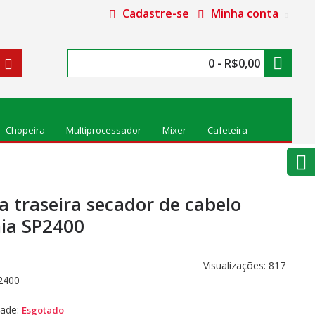
Cadastre-se
Minha conta
0 - R$0,00
Chopeira
Multiprocessador
Mixer
Cafeteira
 traseira secador de cabelo
nia SP2400
Visualizações: 817
2400
dade:
Esgotado