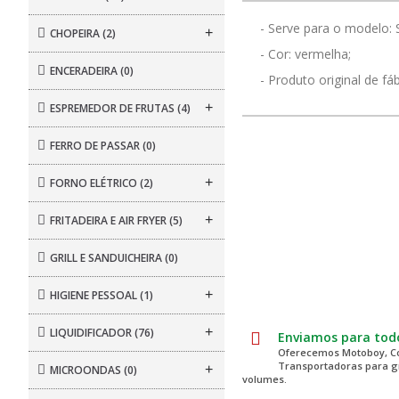
- Serve para o modelo:
+
CHOPEIRA
(2)
- Cor: vermelha;
ENCERADEIRA
(0)
- Produto original de fáb
+
ESPREMEDOR DE FRUTAS
(4)
FERRO DE PASSAR
(0)
+
FORNO ELÉTRICO
(2)
+
FRITADEIRA E AIR FRYER
(5)
GRILL E SANDUICHEIRA
(0)
+
HIGIENE PESSOAL
(1)
+
LIQUIDIFICADOR
(76)
Enviamos para todo
Oferecemos Motoboy, Co
Transportadoras para 
+
MICROONDAS
(0)
volumes.