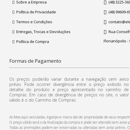
Sobre a Empresa
(48) 3225-36
Política de Privacidade
(48) 99609-6
Termos e Condições
contato@ele
Entregas, Trocas e Devoluções
Rua Conselhe
Florianópolis -
Política de Compra
Formas de Pagamento
Os preços poderão variar durante a navegação sem aviso
prévio. Pode ocorrer divergência entre o preço exibido no
detalhe do produto e preço apresentado no carrinho de
Compras. Em caso de divergência de preços no site, o valor
válido é o do Carrinho de Compras.
As fotos aqui veiculadas, logotipo e marca são de propriedade de seus respe
O preço válido será o da finalização da compra e pode ser alterado sem aviso p
Todas as promoções podem ser encerradas ou alteradas sem aviso prévio. Os p