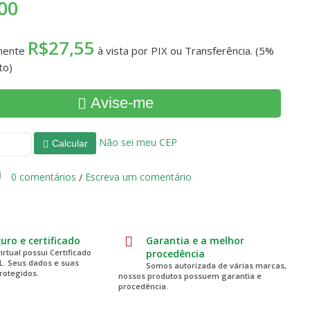
00
R$27,55
mente
à vista por PIX ou Transferência. (5%
to)
Avise-me
Não sei meu CEP
Calcular
0 comentários
Escreva um comentário
/
guro e certificado
Garantia e a melhor
virtual possui Certificado
procedência
SL. Seus dados e suas
Somos autorizada de várias marcas,
rotegidos.
nossos produtos possuem garantia e
procedência.