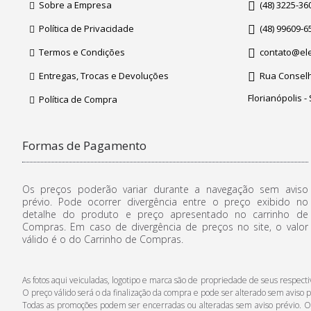
Sobre a Empresa
(48) 3225-36
Política de Privacidade
(48) 99609-6
Termos e Condições
contato@ele
Entregas, Trocas e Devoluções
Rua Conselhe
Florianópolis -
Política de Compra
Formas de Pagamento
Os preços poderão variar durante a navegação sem aviso
prévio. Pode ocorrer divergência entre o preço exibido no
detalhe do produto e preço apresentado no carrinho de
Compras. Em caso de divergência de preços no site, o valor
válido é o do Carrinho de Compras.
As fotos aqui veiculadas, logotipo e marca são de propriedade de seus respe
O preço válido será o da finalização da compra e pode ser alterado sem aviso p
Todas as promoções podem ser encerradas ou alteradas sem aviso prévio. Os p