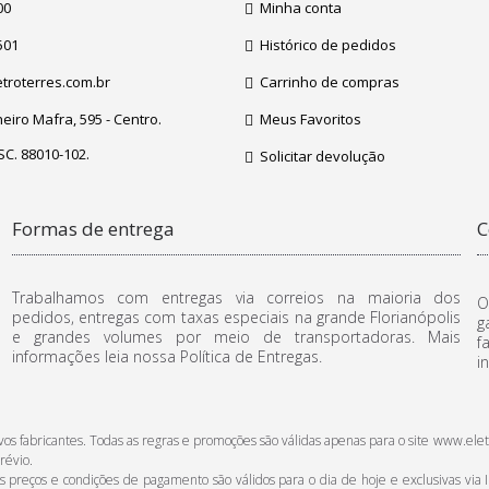
00
Minha conta
501
Histórico de pedidos
troterres.com.br
Carrinho de compras
iro Mafra, 595 - Centro.
Meus Favoritos
 SC. 88010-102.
Solicitar devolução
Formas de entrega
C
Trabalhamos com entregas via correios na maioria dos
O
pedidos, entregas com taxas especiais na grande Florianópolis
g
e grandes volumes por meio de transportadoras. Mais
f
informações leia nossa Política de Entregas.
i
ctivos fabricantes. Todas as regras e promoções são válidas apenas para o site www
révio.
reços e condições de pagamento são válidos para o dia de hoje e exclusivas via In