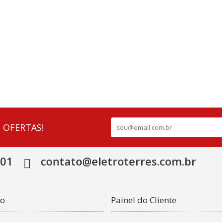
 OFERTAS!
501
contato@eletroterres.com.br
co
Painel do Cliente