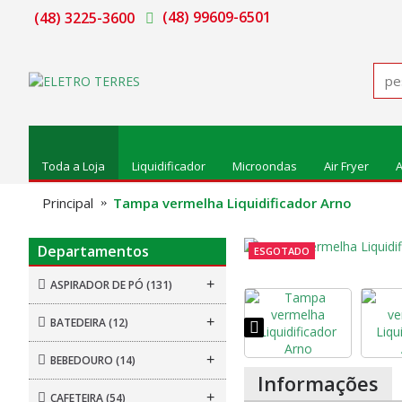
(48) 99609-6501
(48) 3225-3600
Toda a Loja
Liquidificador
Microondas
Air Fryer
A
Principal
Tampa vermelha Liquidificador Arno
Departamentos
ESGOTADO
+
ASPIRADOR DE PÓ
(131)
+
BATEDEIRA
(12)
+
BEBEDOURO
(14)
Informações
+
CAFETEIRA
(54)