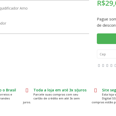
R$29,
uidificador Arno
Pague so
ador
de descon
 o Brasil
Toda a loja em até 3x s/juros
Site se
rreios e
Parcele suas compras com seu
Esta loja 
grandes
cartão de crédito em até 3x sem
Digital S
juros.
compras estão p