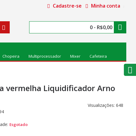
Cadastre-se
Minha conta
0 - R$0,00
Chopeira
Multiprocessador
Mixer
Cafeteira
 vermelha Liquidificador Arno
Visualizações: 648
94
dade:
Esgotado