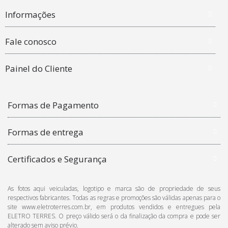
Informações
Fale conosco
Painel do Cliente
Formas de Pagamento
Formas de entrega
Certificados e Segurança
As fotos aqui veiculadas, logotipo e marca são de propriedade de seus
respectivos fabricantes. Todas as regras e promoções são válidas apenas para o
site www.eletroterres.com.br, em produtos vendidos e entregues pela
ELETRO TERRES. O preço válido será o da finalização da compra e pode ser
alterado sem aviso prévio.