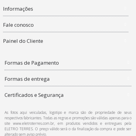
Informações
Fale conosco
Painel do Cliente
Formas de Pagamento
Formas de entrega
Certificados e Segurança
As fotos aqui veiculadas, logotipo e marca são de propriedade de seus
respectivos fabricantes. Todas as regras e promoções são válidas apenas para o
site www.eletroterres.com.br, em produtos vendidos e entregues pela
ELETRO TERRES. O preço válido será o da finalização da compra e pode ser
alterado sem aviso prévio.